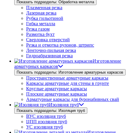
Показать подразделы: Обработка металла
Плазменная резка
Лазерная резка
Рубка гильотиной
Гибка металла
Резка газом
Размотка бухт
Сверловка отверстий
Резка и отмотка рулонов, штрипс
Ленточно-пильная резка
Гидроабразивная резка
Изготовление
арматурных каркасов
Показать подразделы: Изготовление арматурных каркасов
Пространственные арматурные каркасы
Каркасы арматурные для стены в грунте
Круглые арматурные каркасы
Плоские арматурные каркасы
Арматурные каркасы для буронабивных свай
Изоляция труб
Показать подразделы: Изоляция труб
ВУС изоляция труб
ЦПП изоляция труб
УС изоляция труб
Изготовление