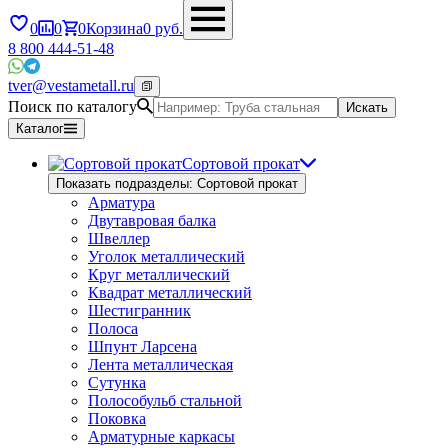
0
0
0
Корзина
0
руб.
8 800 444-51-48
tver@vestametall.ru
Поиск по каталогу
Искать
Каталог
Сортовой прокат
Показать подразделы: Сортовой прокат
Арматура
Двутавровая балка
Швеллер
Уголок металлический
Круг металлический
Квадрат металлический
Шестигранник
Полоса
Шпунт Ларсена
Лента металлическая
Сутунка
Полособульб стальной
Поковка
Арматурные каркасы