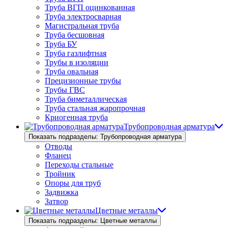
Труба ВГП оцинкованная
Труба электросварная
Магистральная труба
Труба бесшовная
Труба БУ
Труба газлифтная
Трубы в изоляции
Труба овальная
Прецизионные трубы
Трубы ГВС
Труба биметаллическая
Труба стальная жаропрочная
Криогенная труба
Трубопроводная арматура
Показать подразделы: Трубопроводная арматура
Отводы
Фланец
Переходы стальные
Тройник
Опоры для труб
Задвижка
Затвор
Цветные металлы
Показать подразделы: Цветные металлы