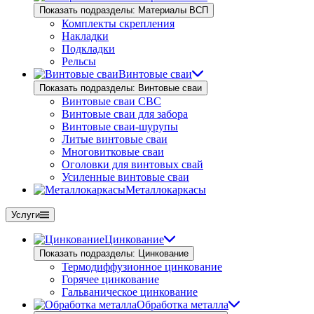
Показать подразделы: Материалы ВСП
Комплекты скрепления
Накладки
Подкладки
Рельсы
Винтовые сваи
Показать подразделы: Винтовые сваи
Винтовые сваи СВС
Винтовые сваи для забора
Винтовые сваи-шурупы
Литые винтовые сваи
Многовитковые сваи
Оголовки для винтовых свай
Усиленные винтовые сваи
Металлокаркасы
Услуги
Цинкование
Показать подразделы: Цинкование
Термодиффузионное цинкование
Горячее цинкование
Гальваническое цинкование
Обработка металла