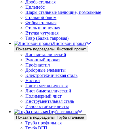
Дробь стальная
Цильпебс
Шары стальные мелющие, помольные
Стальной блюм
Фибра стальная
Сталь шпоночная
Втулка чугунная
Тавр (Балка тавровая)
Листовой прокат
Показать подразделы: Листовой прокат
Лист металлический
Рулонный прокат
Профнастил
Доборные элементы
Электротехническая сталь
Настил
Плита металлическая
Лист биметаллический
Полимерный лист
Инструментальная сталь
Износостойкие листы
Труба стальная
Показать подразделы: Труба стальная
Труба профильная
Труба ВГП