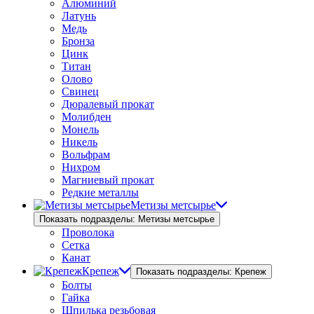
Алюминий
Латунь
Медь
Бронза
Цинк
Титан
Олово
Свинец
Дюралевый прокат
Молибден
Монель
Никель
Вольфрам
Нихром
Магниевый прокат
Редкие металлы
Метизы метсырье
Показать подразделы: Метизы метсырье
Проволока
Сетка
Канат
Крепеж
Показать подразделы: Крепеж
Болты
Гайка
Шпилька резьбовая