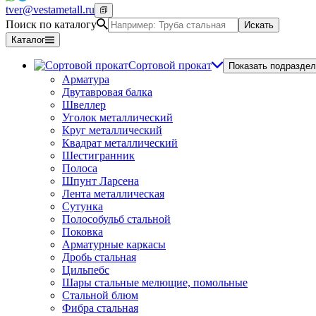
tver@vestametall.ru
Поиск по каталогу
Искать
Каталог
Сортовой прокат
Показать подраздел
Арматура
Двутавровая балка
Швеллер
Уголок металлический
Круг металлический
Квадрат металлический
Шестигранник
Полоса
Шпунт Ларсена
Лента металлическая
Сутунка
Полособульб стальной
Поковка
Арматурные каркасы
Дробь стальная
Цильпебс
Шары стальные мелющие, помольные
Стальной блюм
Фибра стальная