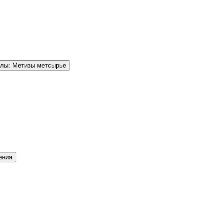
елы: Метизы метсырье
ения