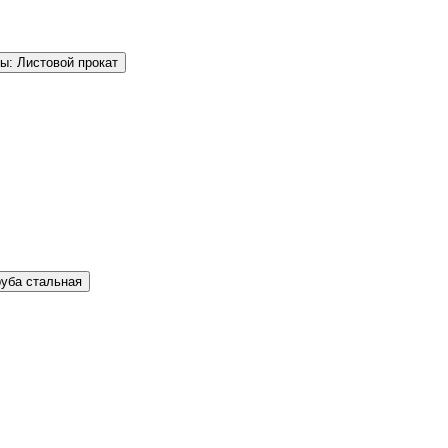
ы: Листовой прокат
руба стальная