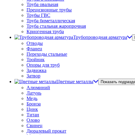
Труба овальная
Прецизионные трубы
Трубы ГВС
Труба биметаллическая
Труба стальная жаропрочная
Криогенная труба
Трубопроводная арматура
Отводы
Фланец
Переходы стальные
Тройник
Опоры для труб
Задвижка
Затвор
Цветные металлы
Показать подразд
Алюминий
Латунь
Медь
Бронза
Цинк
Титан
Олово
Свинец
Дюралевый прокат