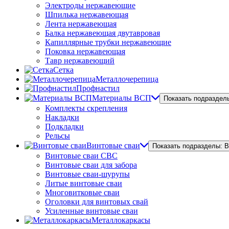
Электроды нержавеющие
Шпилька нержавеющая
Лента нержавеющая
Балка нержавеющая двутавровая
Капиллярные трубки нержавеющие
Поковка нержавеющая
Тавр нержавеющий
Сетка
Металлочерепица
Профнастил
Материалы ВСП
Показать подраздел
Комплекты скрепления
Накладки
Подкладки
Рельсы
Винтовые сваи
Показать подразделы: 
Винтовые сваи СВС
Винтовые сваи для забора
Винтовые сваи-шурупы
Литые винтовые сваи
Многовитковые сваи
Оголовки для винтовых свай
Усиленные винтовые сваи
Металлокаркасы