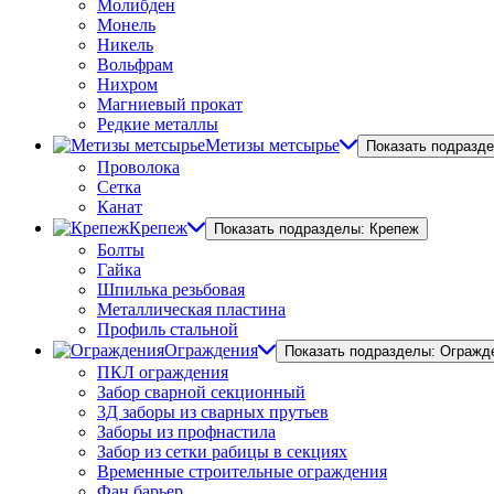
Молибден
Монель
Никель
Вольфрам
Нихром
Магниевый прокат
Редкие металлы
Метизы метсырье
Показать подразд
Проволока
Сетка
Канат
Крепеж
Показать подразделы: Крепеж
Болты
Гайка
Шпилька резьбовая
Металлическая пластина
Профиль стальной
Ограждения
Показать подразделы: Огражд
ПКЛ ограждения
Забор сварной секционный
3Д заборы из сварных прутьев
Заборы из профнастила
Забор из сетки рабицы в секциях
Временные строительные ограждения
Фан барьер