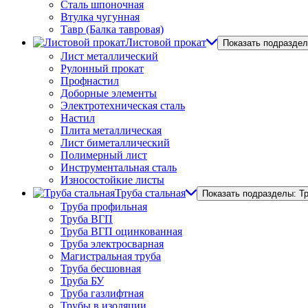
Сталь шпоночная
Втулка чугунная
Тавр (Балка тавровая)
Листовой прокат
Показать подраздел
Лист металлический
Рулонный прокат
Профнастил
Доборные элементы
Электротехническая сталь
Настил
Плита металлическая
Лист биметаллический
Полимерный лист
Инструментальная сталь
Износостойкие листы
Труба стальная
Показать подразделы: Т
Труба профильная
Труба ВГП
Труба ВГП оцинкованная
Труба электросварная
Магистральная труба
Труба бесшовная
Труба БУ
Труба газлифтная
Трубы в изоляции