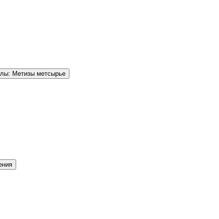
елы: Метизы метсырье
ения