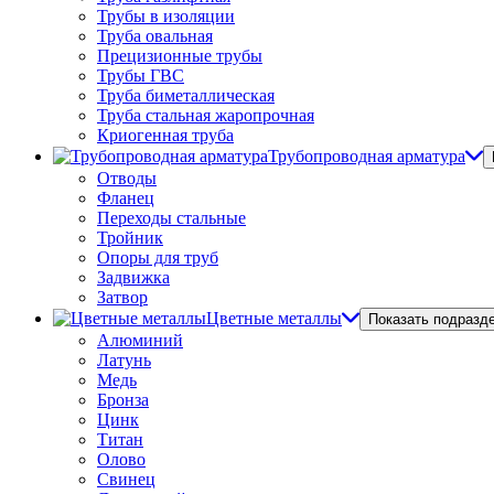
Трубы в изоляции
Труба овальная
Прецизионные трубы
Трубы ГВС
Труба биметаллическая
Труба стальная жаропрочная
Криогенная труба
Трубопроводная арматура
Отводы
Фланец
Переходы стальные
Тройник
Опоры для труб
Задвижка
Затвор
Цветные металлы
Показать подразд
Алюминий
Латунь
Медь
Бронза
Цинк
Титан
Олово
Свинец