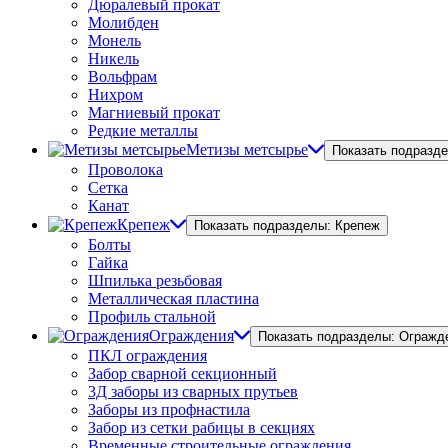
Дюралевый прокат
Молибден
Монель
Никель
Вольфрам
Нихром
Магниевый прокат
Редкие металлы
Метизы метсырье
Показать подразд
Проволока
Сетка
Канат
Крепеж
Показать подразделы: Крепеж
Болты
Гайка
Шпилька резьбовая
Металлическая пластина
Профиль стальной
Ограждения
Показать подразделы: Огражд
ПКЛ ограждения
Забор сварной секционный
3Д заборы из сварных прутьев
Заборы из профнастила
Забор из сетки рабицы в секциях
Временные строительные ограждения