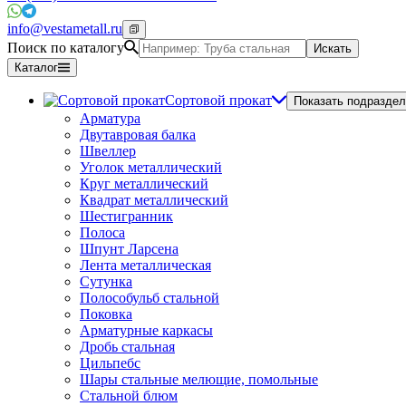
info@vestametall.ru
Поиск по каталогу
Искать
Каталог
Сортовой прокат
Показать подраздел
Арматура
Двутавровая балка
Швеллер
Уголок металлический
Круг металлический
Квадрат металлический
Шестигранник
Полоса
Шпунт Ларсена
Лента металлическая
Сутунка
Полособульб стальной
Поковка
Арматурные каркасы
Дробь стальная
Цильпебс
Шары стальные мелющие, помольные
Стальной блюм