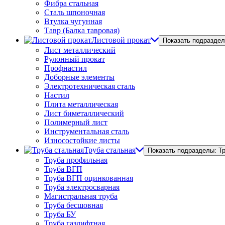
Фибра стальная
Сталь шпоночная
Втулка чугунная
Тавр (Балка тавровая)
Листовой прокат
Показать подраздел
Лист металлический
Рулонный прокат
Профнастил
Доборные элементы
Электротехническая сталь
Настил
Плита металлическая
Лист биметаллический
Полимерный лист
Инструментальная сталь
Износостойкие листы
Труба стальная
Показать подразделы: Т
Труба профильная
Труба ВГП
Труба ВГП оцинкованная
Труба электросварная
Магистральная труба
Труба бесшовная
Труба БУ
Труба газлифтная