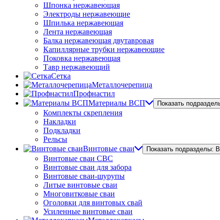
Шпонка нержавеющая
Электроды нержавеющие
Шпилька нержавеющая
Лента нержавеющая
Балка нержавеющая двутавровая
Капиллярные трубки нержавеющие
Поковка нержавеющая
Тавр нержавеющий
Сетка
Металлочерепица
Профнастил
Материалы ВСП
Показать подраздел
Комплекты скрепления
Накладки
Подкладки
Рельсы
Винтовые сваи
Показать подразделы: 
Винтовые сваи СВС
Винтовые сваи для забора
Винтовые сваи-шурупы
Литые винтовые сваи
Многовитковые сваи
Оголовки для винтовых свай
Усиленные винтовые сваи