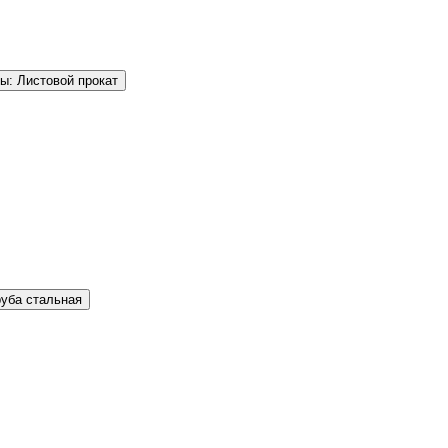
ы: Листовой прокат
руба стальная