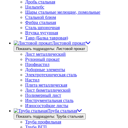
Дробь стальная
Цильпебс
Шары стальные мелющие, помольные
Стальной блюм
Фибра стальная
Сталь шпоночная
Втулка чугунная
Тавр (Балка тавровая)
Листовой прокат
Показать подразделы: Листовой прокат
Лист металлический
Рулонный прокат
Профнастил
Доборные элементы
Электротехническая сталь
Настил
Плита металлическая
Лист биметаллический
Полимерный лист
Инструментальная сталь
Износостойкие листы
Труба стальная
Показать подразделы: Труба стальная
Труба профильная
Труба ВГП