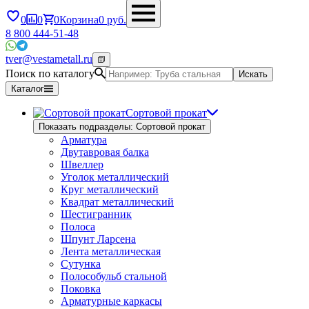
0
0
0
Корзина
0
руб.
8 800 444-51-48
tver@vestametall.ru
Поиск по каталогу
Искать
Каталог
Сортовой прокат
Показать подразделы: Сортовой прокат
Арматура
Двутавровая балка
Швеллер
Уголок металлический
Круг металлический
Квадрат металлический
Шестигранник
Полоса
Шпунт Ларсена
Лента металлическая
Сутунка
Полособульб стальной
Поковка
Арматурные каркасы