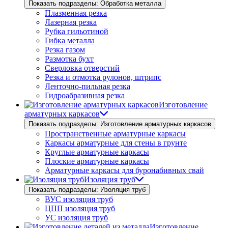
Показать подразделы: Обработка металла
Плазменная резка
Лазерная резка
Рубка гильотиной
Гибка металла
Резка газом
Размотка бухт
Сверловка отверстий
Резка и отмотка рулонов, штрипс
Ленточно-пильная резка
Гидроабразивная резка
Изготовление
арматурных каркасов
Показать подразделы: Изготовление арматурных каркасов
Пространственные арматурные каркасы
Каркасы арматурные для стены в грунте
Круглые арматурные каркасы
Плоские арматурные каркасы
Арматурные каркасы для буронабивных свай
Изоляция труб
Показать подразделы: Изоляция труб
ВУС изоляция труб
ЦПП изоляция труб
УС изоляция труб
Изготовление