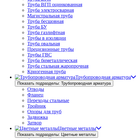
Труба ВГП оцинкованная
Труба электросварная
Магистральная труба
Труба бесшовная
Труба БУ
Труба газлифтная
Трубы в изоляции
Труба овальная
Прецизионные трубы
Трубы ГВС
Труба биметаллическая
Труба стальная жаропрочная
Криогенная труба
Трубопроводная арматура
Показать подразделы: Трубопроводная арматура
Отводы
Фланец
Переходы стальные
Тройник
Опоры для труб
Задвижка
Затвор
Цветные металлы
Показать подразделы: Цветные металлы