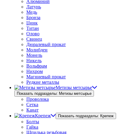
Алюминий
Латунь
Медь
Бронза
Цинк
Титан
Олово
Свинец
Дюралевый прокат
Молибден
Монель
Никель
Вольфрам
Нихром
Магниевый прокат
Редкие металлы
Метизы метсырье
Показать подразделы: Метизы метсырье
Проволока
Сетка
Канат
Крепеж
Показать подразделы: Крепеж
Болты
Гайка
Шпилька резьбовая