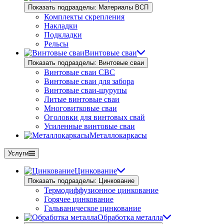
Показать подразделы: Материалы ВСП
Комплекты скрепления
Накладки
Подкладки
Рельсы
Винтовые сваи
Показать подразделы: Винтовые сваи
Винтовые сваи СВС
Винтовые сваи для забора
Винтовые сваи-шурупы
Литые винтовые сваи
Многовитковые сваи
Оголовки для винтовых свай
Усиленные винтовые сваи
Металлокаркасы
Услуги
Цинкование
Показать подразделы: Цинкование
Термодиффузионное цинкование
Горячее цинкование
Гальваническое цинкование
Обработка металла