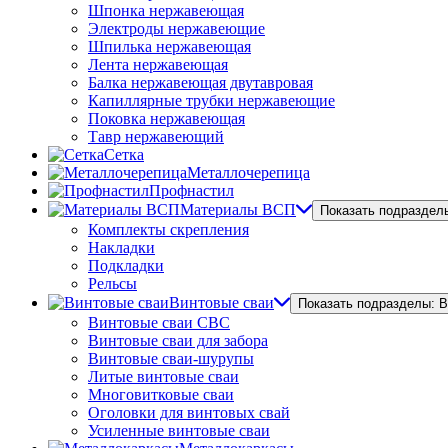
Шпонка нержавеющая
Электроды нержавеющие
Шпилька нержавеющая
Лента нержавеющая
Балка нержавеющая двутавровая
Капиллярные трубки нержавеющие
Поковка нержавеющая
Тавр нержавеющий
Сетка
Металлочерепица
Профнастил
Материалы ВСП
Показать подраздел
Комплекты скрепления
Накладки
Подкладки
Рельсы
Винтовые сваи
Показать подразделы: 
Винтовые сваи СВС
Винтовые сваи для забора
Винтовые сваи-шурупы
Литые винтовые сваи
Многовитковые сваи
Оголовки для винтовых свай
Усиленные винтовые сваи