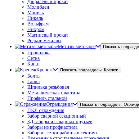
Дюралевый прокат
Молибден
Монель
Никель
Вольфрам
Нихром
Магниевый прокат
Редкие металлы
Метизы метсырье
Показать подразд
Проволока
Сетка
Канат
Крепеж
Показать подразделы: Крепеж
Болты
Гайка
Шпилька резьбовая
Металлическая пластина
Профиль стальной
Ограждения
Показать подразделы: Огражд
ПКЛ ограждения
Забор сварной секционный
3Д заборы из сварных прутьев
Заборы из профнастила
Забор из сетки рабицы в секциях
Временные строительные ограждения