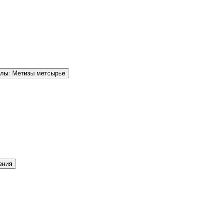
елы: Метизы метсырье
ения