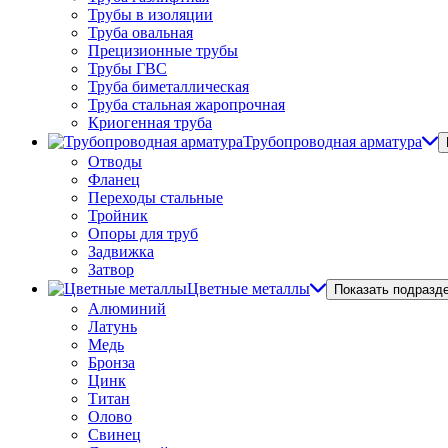
Трубы в изоляции
Труба овальная
Прецизионные трубы
Трубы ГВС
Труба биметаллическая
Труба стальная жаропрочная
Криогенная труба
Трубопроводная арматура
Отводы
Фланец
Переходы стальные
Тройник
Опоры для труб
Задвижка
Затвор
Цветные металлы
Показать подразд
Алюминий
Латунь
Медь
Бронза
Цинк
Титан
Олово
Свинец