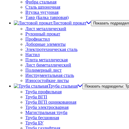
Фибра стальная
Сталь шпоночная
Втулка чугунная
Тавр (Балка тавровая)
Листовой прокат
Показать подраздел
Лист металлический
Рулонный прокат
Профнастил
Доборные элементы
Электротехническая сталь
Настил
Плита металлическая
Лист биметаллический
Полимерный лист
Инструментальная сталь
Износостойкие листы
Труба стальная
Показать подразделы: Т
Труба профильная
Труба ВГП
Труба ВГП оцинкованная
Труба электросварная
Магистральная труба
Труба бесшовная
Труба БУ
Труба газлифтная