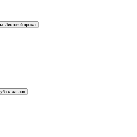
ы: Листовой прокат
руба стальная