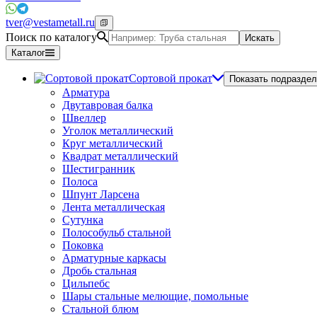
tver@vestametall.ru
Поиск по каталогу
Искать
Каталог
Сортовой прокат
Показать подраздел
Арматура
Двутавровая балка
Швеллер
Уголок металлический
Круг металлический
Квадрат металлический
Шестигранник
Полоса
Шпунт Ларсена
Лента металлическая
Сутунка
Полособульб стальной
Поковка
Арматурные каркасы
Дробь стальная
Цильпебс
Шары стальные мелющие, помольные
Стальной блюм