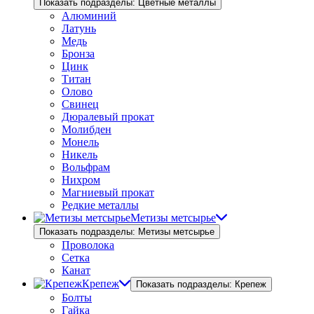
Показать подразделы: Цветные металлы
Алюминий
Латунь
Медь
Бронза
Цинк
Титан
Олово
Свинец
Дюралевый прокат
Молибден
Монель
Никель
Вольфрам
Нихром
Магниевый прокат
Редкие металлы
Метизы метсырье
Показать подразделы: Метизы метсырье
Проволока
Сетка
Канат
Крепеж
Показать подразделы: Крепеж
Болты
Гайка