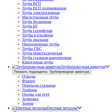
Труба ВГП
Труба ВГП оцинкованная
Труба электросварная
Магистральная труба
Труба бесшовная
Труба БУ
Труба газлифтная
Трубы в изоляции
Труба овальная
Прецизионные трубы
Трубы ГВС
Труба биметаллическая
Труба стальная жаропрочная
Криогенная труба
Трубопроводная арматура
Показать подразделы: Трубопроводная арматура
Отводы
Фланец
Переходы стальные
Тройник
Опоры для труб
Задвижка
Затвор
Цветные металлы