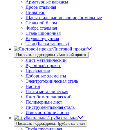
Арматурные каркасы
Дробь стальная
Цильпебс
Шары стальные мелющие, помольные
Стальной блюм
Фибра стальная
Сталь шпоночная
Втулка чугунная
Тавр (Балка тавровая)
Листовой прокат
Показать подразделы: Листовой прокат
Лист металлический
Рулонный прокат
Профнастил
Доборные элементы
Электротехническая сталь
Настил
Плита металлическая
Лист биметаллический
Полимерный лист
Инструментальная сталь
Износостойкие листы
Труба стальная
Показать подразделы: Труба стальная
Труба профильная