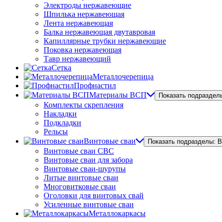
Электроды нержавеющие
Шпилька нержавеющая
Лента нержавеющая
Балка нержавеющая двутавровая
Капиллярные трубки нержавеющие
Поковка нержавеющая
Тавр нержавеющий
Сетка
Металлочерепица
Профнастил
Материалы ВСП
Показать подраздел
Комплекты скрепления
Накладки
Подкладки
Рельсы
Винтовые сваи
Показать подразделы: 
Винтовые сваи СВС
Винтовые сваи для забора
Винтовые сваи-шурупы
Литые винтовые сваи
Многовитковые сваи
Оголовки для винтовых свай
Усиленные винтовые сваи
Металлокаркасы