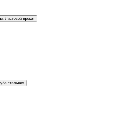
ы: Листовой прокат
руба стальная