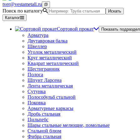
tver@vestametall.ru
Поиск по каталогу
Искать
Каталог
Сортовой прокат
Показать подраздел
Арматура
Двутавровая балка
Швеллер
Уголок металлический
Круг металлический
Квадрат металлический
Шестигранник
Полоса
Шпунт Ларсена
Лента металлическая
Сутунка
Полособульб стальной
Поковка
Арматурные каркасы
Дробь стальная
Цильпебс
Шары стальные мелющие, помольные
Стальной блюм
Фибра стальная