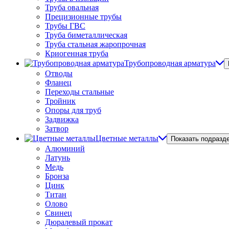
Труба овальная
Прецизионные трубы
Трубы ГВС
Труба биметаллическая
Труба стальная жаропрочная
Криогенная труба
Трубопроводная арматура
Отводы
Фланец
Переходы стальные
Тройник
Опоры для труб
Задвижка
Затвор
Цветные металлы
Показать подразд
Алюминий
Латунь
Медь
Бронза
Цинк
Титан
Олово
Свинец
Дюралевый прокат