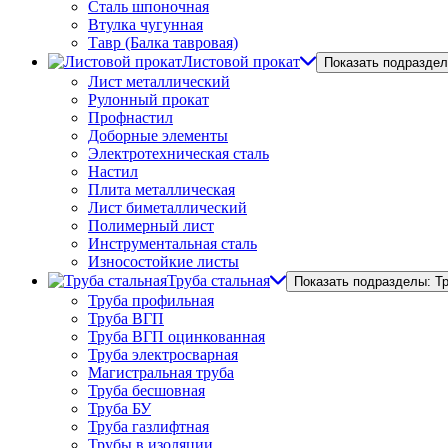
Сталь шпоночная
Втулка чугунная
Тавр (Балка тавровая)
Листовой прокат
Показать подраздел
Лист металлический
Рулонный прокат
Профнастил
Доборные элементы
Электротехническая сталь
Настил
Плита металлическая
Лист биметаллический
Полимерный лист
Инструментальная сталь
Износостойкие листы
Труба стальная
Показать подразделы: Т
Труба профильная
Труба ВГП
Труба ВГП оцинкованная
Труба электросварная
Магистральная труба
Труба бесшовная
Труба БУ
Труба газлифтная
Трубы в изоляции