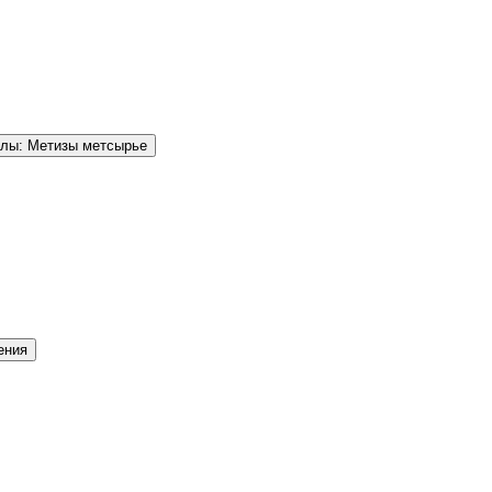
елы: Метизы метсырье
ения