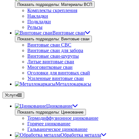
Показать подразделы: Материалы ВСП
Комплекты скрепления
Накладки
Подкладки
Рельсы
Винтовые сваи
Показать подразделы: Винтовые сваи
Винтовые сваи СВС
Винтовые сваи для забора
Винтовые сваи-шурупы
Литые винтовые сваи
Многовитковые сваи
Оголовки для винтовых свай
Усиленные винтовые сваи
Металлокаркасы
Услуги
Цинкование
Показать подразделы: Цинкование
Термодиффузионное цинкование
Горячее цинкование
Гальваническое цинкование
Обработка металла