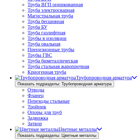
Труба ВГП оцинкованная
Труба электросварная
Магистральная труба
Труба бесшовная
Труба БУ
Труба газлифтная
Трубы в изоляции
Труба овальная
Прецизионные трубы
Трубы ГВС
Труба биметаллическая
Труба стальная жаропрочная
Криогенная труба
Трубопроводная арматура
Показать подразделы: Трубопроводная арматура
Отводы
Фланец
Переходы стальные
Тройник
Опоры для труб
Задвижка
Затвор
Цветные металлы
Показать подразделы: Цветные металлы