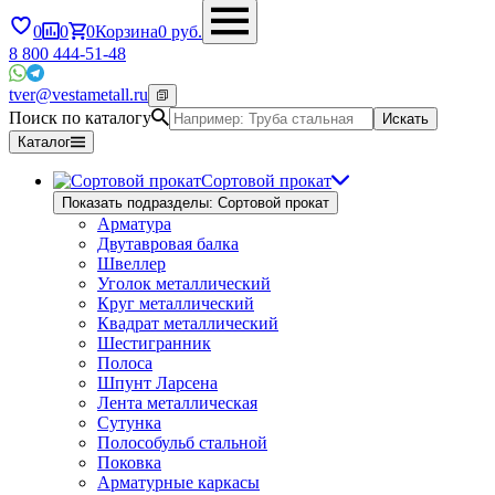
0
0
0
Корзина
0
руб.
8 800 444-51-48
tver@vestametall.ru
Поиск по каталогу
Искать
Каталог
Сортовой прокат
Показать подразделы: Сортовой прокат
Арматура
Двутавровая балка
Швеллер
Уголок металлический
Круг металлический
Квадрат металлический
Шестигранник
Полоса
Шпунт Ларсена
Лента металлическая
Сутунка
Полособульб стальной
Поковка
Арматурные каркасы