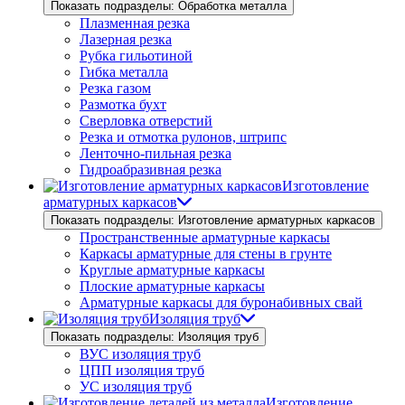
Показать подразделы: Обработка металла
Плазменная резка
Лазерная резка
Рубка гильотиной
Гибка металла
Резка газом
Размотка бухт
Сверловка отверстий
Резка и отмотка рулонов, штрипс
Ленточно-пильная резка
Гидроабразивная резка
Изготовление
арматурных каркасов
Показать подразделы: Изготовление арматурных каркасов
Пространственные арматурные каркасы
Каркасы арматурные для стены в грунте
Круглые арматурные каркасы
Плоские арматурные каркасы
Арматурные каркасы для буронабивных свай
Изоляция труб
Показать подразделы: Изоляция труб
ВУС изоляция труб
ЦПП изоляция труб
УС изоляция труб
Изготовление