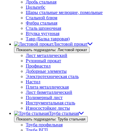
Дробь стальная
Цильпебс
Шары стальные мелющие, помольные
Стальной блюм
Фибра стальная
Сталь шпоночная
Втулка чугунная
Тавр (Балка тавровая)
Листовой прокат
Показать подразделы: Листовой прокат
Лист металлический
Рулонный прокат
Профнастил
Доборные элементы
Электротехническая сталь
Настил
Плита металлическая
Лист биметаллический
Полимерный лист
Инструментальная сталь
Износостойкие листы
Труба стальная
Показать подразделы: Труба стальная
Труба профильная
Труба ВГП