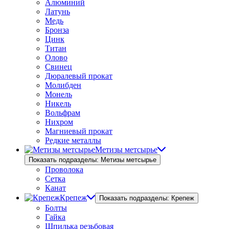
Алюминий
Латунь
Медь
Бронза
Цинк
Титан
Олово
Свинец
Дюралевый прокат
Молибден
Монель
Никель
Вольфрам
Нихром
Магниевый прокат
Редкие металлы
Метизы метсырье
Показать подразделы: Метизы метсырье
Проволока
Сетка
Канат
Крепеж
Показать подразделы: Крепеж
Болты
Гайка
Шпилька резьбовая