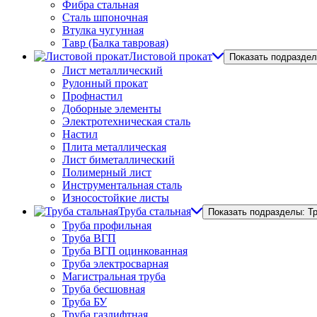
Фибра стальная
Сталь шпоночная
Втулка чугунная
Тавр (Балка тавровая)
Листовой прокат
Показать подраздел
Лист металлический
Рулонный прокат
Профнастил
Доборные элементы
Электротехническая сталь
Настил
Плита металлическая
Лист биметаллический
Полимерный лист
Инструментальная сталь
Износостойкие листы
Труба стальная
Показать подразделы: Т
Труба профильная
Труба ВГП
Труба ВГП оцинкованная
Труба электросварная
Магистральная труба
Труба бесшовная
Труба БУ
Труба газлифтная