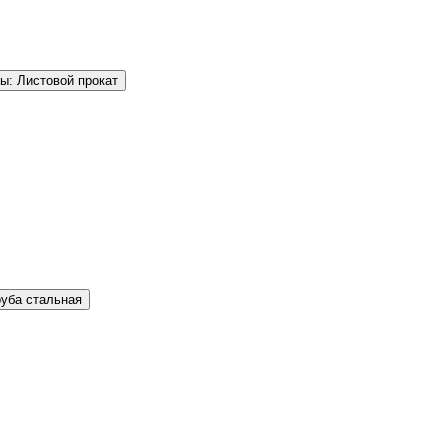
ы: Листовой прокат
руба стальная