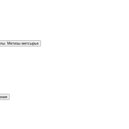
елы: Метизы метсырье
ения