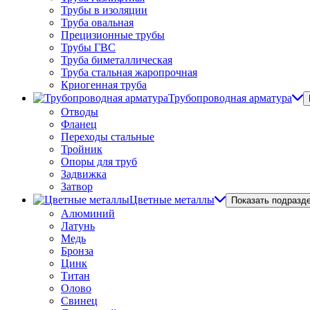
Трубы в изоляции
Труба овальная
Прецизионные трубы
Трубы ГВС
Труба биметаллическая
Труба стальная жаропрочная
Криогенная труба
Трубопроводная арматура
Отводы
Фланец
Переходы стальные
Тройник
Опоры для труб
Задвижка
Затвор
Цветные металлы
Показать подразд
Алюминий
Латунь
Медь
Бронза
Цинк
Титан
Олово
Свинец