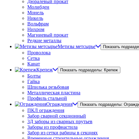
Дюралевый прокат
Молибден
Монель
Никель
Вольфрам
Нихром
Магниевый прокат
Редкие металлы
Метизы метсырье
Показать подразд
Проволока
Сетка
Канат
Крепеж
Показать подразделы: Крепеж
Болты
Гайка
Шпилька резьбовая
Металлическая пластина
Профиль стальной
Ограждения
Показать подразделы: Огражд
ПКЛ ограждения
Забор сварной секционный
3Д заборы из сварных прутьев
Заборы из профнастила
Забор из сетки рабицы в секциях
Временные строительные ограждения