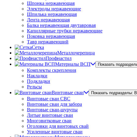
Шпонка нержавеющая
Электроды нержавеющие
Шпилька нержавеющая
Лента нержавеющая
Балка нержавеющая двутавровая
Капиллярные трубки нержавеющие
Поковка нержавеющая
Тавр нержавеющий
Сетка
Металлочерепица
Профнастил
Материалы ВСП
Показать подраздел
Комплекты скрепления
Накладки
Подкладки
Рельсы
Винтовые сваи
Показать подразделы: 
Винтовые сваи СВС
Винтовые сваи для забора
Винтовые сваи-шурупы
Литые винтовые сваи
Многовитковые сваи
Оголовки для винтовых свай
Усиленные винтовые сваи