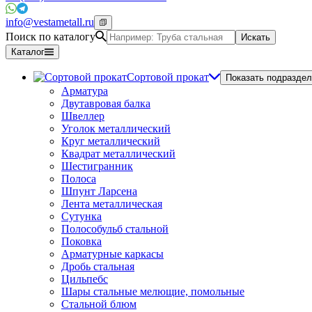
info@vestametall.ru
Поиск по каталогу
Искать
Каталог
Сортовой прокат
Показать подраздел
Арматура
Двутавровая балка
Швеллер
Уголок металлический
Круг металлический
Квадрат металлический
Шестигранник
Полоса
Шпунт Ларсена
Лента металлическая
Сутунка
Полособульб стальной
Поковка
Арматурные каркасы
Дробь стальная
Цильпебс
Шары стальные мелющие, помольные
Стальной блюм