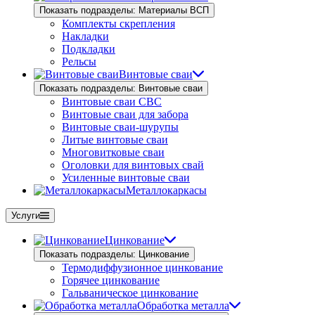
Показать подразделы: Материалы ВСП
Комплекты скрепления
Накладки
Подкладки
Рельсы
Винтовые сваи
Показать подразделы: Винтовые сваи
Винтовые сваи СВС
Винтовые сваи для забора
Винтовые сваи-шурупы
Литые винтовые сваи
Многовитковые сваи
Оголовки для винтовых свай
Усиленные винтовые сваи
Металлокаркасы
Услуги
Цинкование
Показать подразделы: Цинкование
Термодиффузионное цинкование
Горячее цинкование
Гальваническое цинкование
Обработка металла