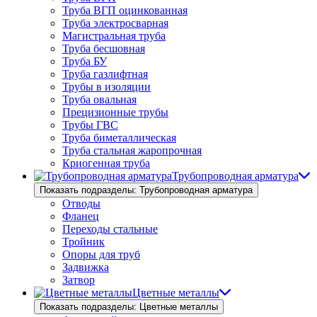
Труба ВГП оцинкованная
Труба электросварная
Магистральная труба
Труба бесшовная
Труба БУ
Труба газлифтная
Трубы в изоляции
Труба овальная
Прецизионные трубы
Трубы ГВС
Труба биметаллическая
Труба стальная жаропрочная
Криогенная труба
Трубопроводная арматура
Показать подразделы: Трубопроводная арматура
Отводы
Фланец
Переходы стальные
Тройник
Опоры для труб
Задвижка
Затвор
Цветные металлы
Показать подразделы: Цветные металлы