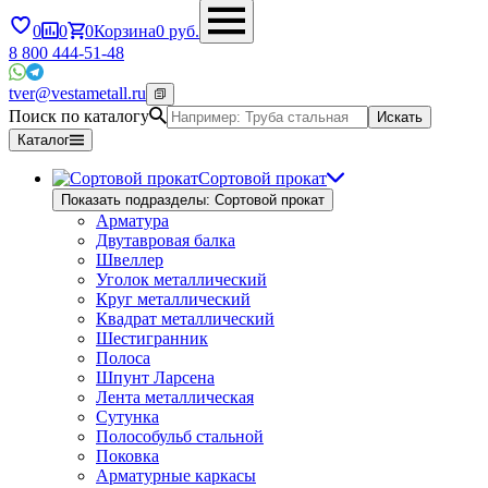
0
0
0
Корзина
0
руб.
8 800 444-51-48
tver@vestametall.ru
Поиск по каталогу
Искать
Каталог
Сортовой прокат
Показать подразделы: Сортовой прокат
Арматура
Двутавровая балка
Швеллер
Уголок металлический
Круг металлический
Квадрат металлический
Шестигранник
Полоса
Шпунт Ларсена
Лента металлическая
Сутунка
Полособульб стальной
Поковка
Арматурные каркасы