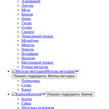
Алюминий
Латунь
Медь
Бронза
Цинк
Титан
Олово
Свинец
Дюралевый прокат
Молибден
Монель
Никель
Вольфрам
Нихром
Магниевый прокат
Редкие металлы
Метизы метсырье
Показать подразделы: Метизы метсырье
Проволока
Сетка
Канат
Крепеж
Показать подразделы: Крепеж
Болты
Гайка
Шпилька резьбовая