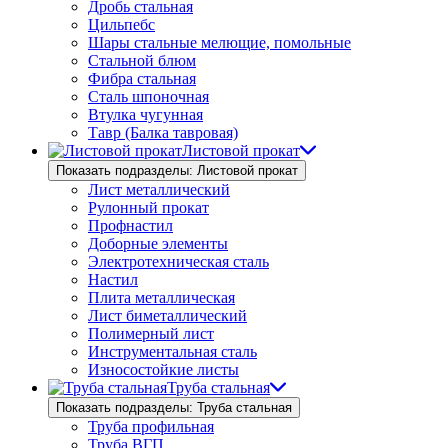
Дробь стальная
Цильпебс
Шары стальные мелющие, помольные
Стальной блюм
Фибра стальная
Сталь шпоночная
Втулка чугунная
Тавр (Балка тавровая)
Листовой прокат
Показать подразделы: Листовой прокат
Лист металлический
Рулонный прокат
Профнастил
Доборные элементы
Электротехническая сталь
Настил
Плита металлическая
Лист биметаллический
Полимерный лист
Инструментальная сталь
Износостойкие листы
Труба стальная
Показать подразделы: Труба стальная
Труба профильная
Труба ВГП