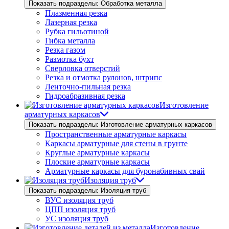
Показать подразделы: Обработка металла
Плазменная резка
Лазерная резка
Рубка гильотиной
Гибка металла
Резка газом
Размотка бухт
Сверловка отверстий
Резка и отмотка рулонов, штрипс
Ленточно-пильная резка
Гидроабразивная резка
Изготовление
арматурных каркасов
Показать подразделы: Изготовление арматурных каркасов
Пространственные арматурные каркасы
Каркасы арматурные для стены в грунте
Круглые арматурные каркасы
Плоские арматурные каркасы
Арматурные каркасы для буронабивных свай
Изоляция труб
Показать подразделы: Изоляция труб
ВУС изоляция труб
ЦПП изоляция труб
УС изоляция труб
Изготовление