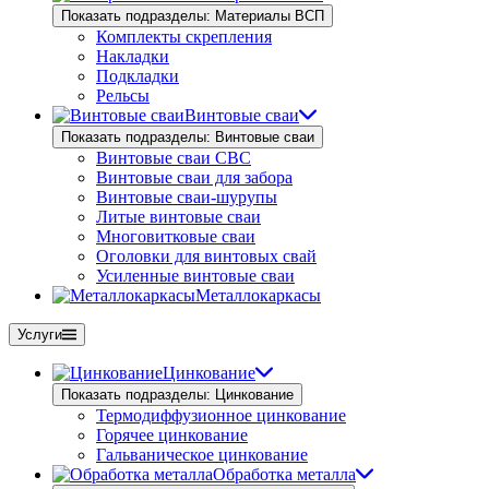
Показать подразделы: Материалы ВСП
Комплекты скрепления
Накладки
Подкладки
Рельсы
Винтовые сваи
Показать подразделы: Винтовые сваи
Винтовые сваи СВС
Винтовые сваи для забора
Винтовые сваи-шурупы
Литые винтовые сваи
Многовитковые сваи
Оголовки для винтовых свай
Усиленные винтовые сваи
Металлокаркасы
Услуги
Цинкование
Показать подразделы: Цинкование
Термодиффузионное цинкование
Горячее цинкование
Гальваническое цинкование
Обработка металла