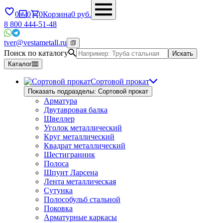
0
0
0
Корзина
0
руб.
8 800 444-51-48
tver@vestametall.ru
Поиск по каталогу
Искать
Каталог
Сортовой прокат
Показать подразделы: Сортовой прокат
Арматура
Двутавровая балка
Швеллер
Уголок металлический
Круг металлический
Квадрат металлический
Шестигранник
Полоса
Шпунт Ларсена
Лента металлическая
Сутунка
Полособульб стальной
Поковка
Арматурные каркасы