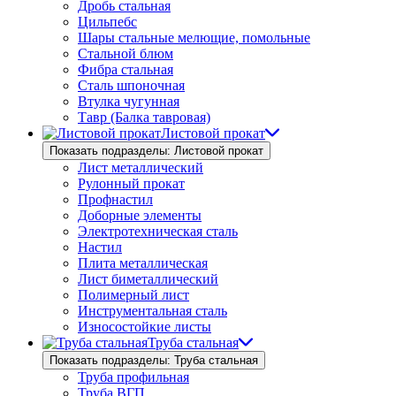
Дробь стальная
Цильпебс
Шары стальные мелющие, помольные
Стальной блюм
Фибра стальная
Сталь шпоночная
Втулка чугунная
Тавр (Балка тавровая)
Листовой прокат
Показать подразделы: Листовой прокат
Лист металлический
Рулонный прокат
Профнастил
Доборные элементы
Электротехническая сталь
Настил
Плита металлическая
Лист биметаллический
Полимерный лист
Инструментальная сталь
Износостойкие листы
Труба стальная
Показать подразделы: Труба стальная
Труба профильная
Труба ВГП