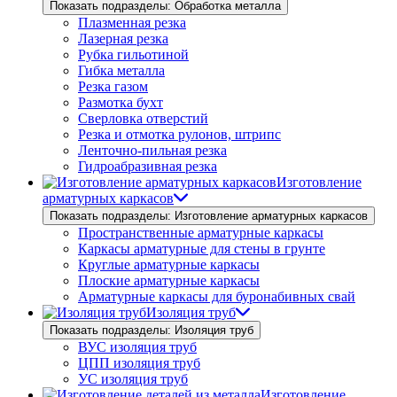
Показать подразделы: Обработка металла
Плазменная резка
Лазерная резка
Рубка гильотиной
Гибка металла
Резка газом
Размотка бухт
Сверловка отверстий
Резка и отмотка рулонов, штрипс
Ленточно-пильная резка
Гидроабразивная резка
Изготовление
арматурных каркасов
Показать подразделы: Изготовление арматурных каркасов
Пространственные арматурные каркасы
Каркасы арматурные для стены в грунте
Круглые арматурные каркасы
Плоские арматурные каркасы
Арматурные каркасы для буронабивных свай
Изоляция труб
Показать подразделы: Изоляция труб
ВУС изоляция труб
ЦПП изоляция труб
УС изоляция труб
Изготовление