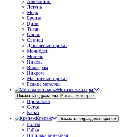
Алюминий
Латунь
Медь
Бронза
Цинк
Титан
Олово
Свинец
Дюралевый прокат
Молибден
Монель
Никель
Вольфрам
Нихром
Магниевый прокат
Редкие металлы
Метизы метсырье
Показать подразделы: Метизы метсырье
Проволока
Сетка
Канат
Крепеж
Показать подразделы: Крепеж
Болты
Гайка
Шпилька резьбовая