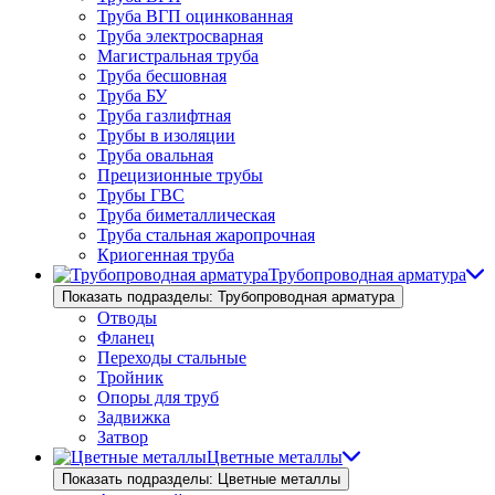
Труба ВГП оцинкованная
Труба электросварная
Магистральная труба
Труба бесшовная
Труба БУ
Труба газлифтная
Трубы в изоляции
Труба овальная
Прецизионные трубы
Трубы ГВС
Труба биметаллическая
Труба стальная жаропрочная
Криогенная труба
Трубопроводная арматура
Показать подразделы: Трубопроводная арматура
Отводы
Фланец
Переходы стальные
Тройник
Опоры для труб
Задвижка
Затвор
Цветные металлы
Показать подразделы: Цветные металлы