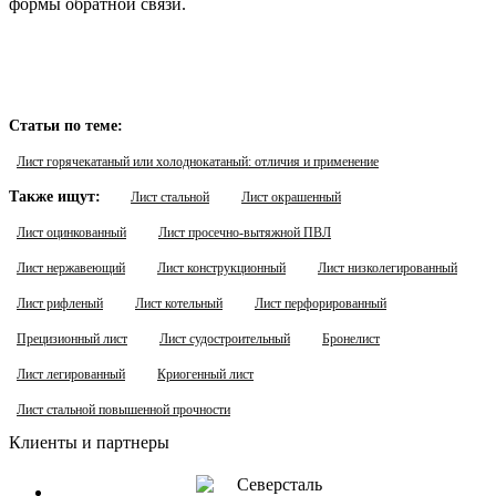
формы обратной связи.
Статьи по теме:
Лист горячекатаный или холоднокатаный: отличия и применение
Также ищут:
Лист стальной
Лист окрашенный
Лист оцинкованный
Лист просечно-вытяжной ПВЛ
Лист нержавеющий
Лист конструкционный
Лист низколегированный
Лист рифленый
Лист котельный
Лист перфорированный
Прецизионный лист
Лист судостроительный
Бронелист
Лист легированный
Криогенный лист
Лист стальной повышенной прочности
Клиенты и партнеры