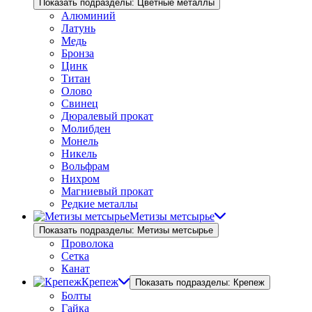
Показать подразделы: Цветные металлы
Алюминий
Латунь
Медь
Бронза
Цинк
Титан
Олово
Свинец
Дюралевый прокат
Молибден
Монель
Никель
Вольфрам
Нихром
Магниевый прокат
Редкие металлы
Метизы метсырье
Показать подразделы: Метизы метсырье
Проволока
Сетка
Канат
Крепеж
Показать подразделы: Крепеж
Болты
Гайка