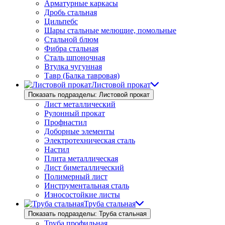
Арматурные каркасы
Дробь стальная
Цильпебс
Шары стальные мелющие, помольные
Стальной блюм
Фибра стальная
Сталь шпоночная
Втулка чугунная
Тавр (Балка тавровая)
Листовой прокат
Показать подразделы: Листовой прокат
Лист металлический
Рулонный прокат
Профнастил
Доборные элементы
Электротехническая сталь
Настил
Плита металлическая
Лист биметаллический
Полимерный лист
Инструментальная сталь
Износостойкие листы
Труба стальная
Показать подразделы: Труба стальная
Труба профильная