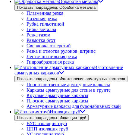
Обработка металла
Показать подразделы: Обработка металла
Плазменная резка
Лазерная резка
Рубка гильотиной
Гибка металла
Резка газом
Размотка бухт
Сверловка отверстий
Резка и отмотка рулонов, штрипс
Ленточно-пильная резка
Гидроабразивная резка
Изготовление
арматурных каркасов
Показать подразделы: Изготовление арматурных каркасов
Пространственные арматурные каркасы
Каркасы арматурные для стены в грунте
Круглые арматурные каркасы
Плоские арматурные каркасы
Арматурные каркасы для буронабивных свай
Изоляция труб
Показать подразделы: Изоляция труб
ВУС изоляция труб
ЦПП изоляция труб
УС изоляция труб