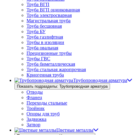
Труба ВГП
Труба ВГП оцинкованная
Труба электросварная
Магистральная труба
Труба бесшовная
Труба БУ
Труба газлифтная
Трубы в изоляции
Труба овальная
Прецизионные трубы
Трубы ГВС
Труба биметаллическая
Труба стальная жаропрочная
Криогенная труба
Трубопроводная арматура
Показать подразделы: Трубопроводная арматура
Отводы
Фланец
Переходы стальные
Тройник
Опоры для труб
Задвижка
Затвор
Цветные металлы