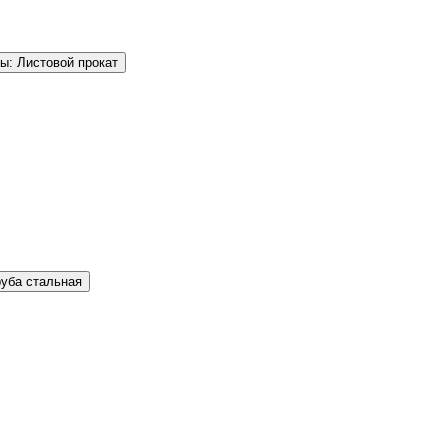
ы: Листовой прокат
руба стальная