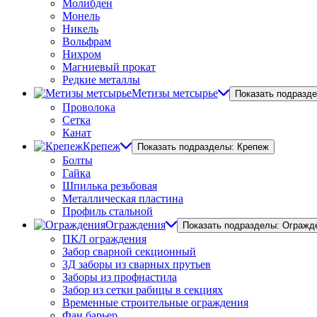
Молибден
Монель
Никель
Вольфрам
Нихром
Магниевый прокат
Редкие металлы
Метизы метсырье
Показать подразд
Проволока
Сетка
Канат
Крепеж
Показать подразделы: Крепеж
Болты
Гайка
Шпилька резьбовая
Металлическая пластина
Профиль стальной
Ограждения
Показать подразделы: Огражд
ПКЛ ограждения
Забор сварной секционный
3Д заборы из сварных прутьев
Заборы из профнастила
Забор из сетки рабицы в секциях
Временные строительные ограждения
Фан барьер