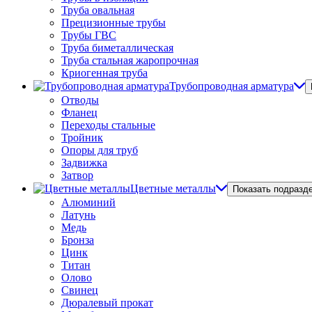
Труба овальная
Прецизионные трубы
Трубы ГВС
Труба биметаллическая
Труба стальная жаропрочная
Криогенная труба
Трубопроводная арматура
Отводы
Фланец
Переходы стальные
Тройник
Опоры для труб
Задвижка
Затвор
Цветные металлы
Показать подразд
Алюминий
Латунь
Медь
Бронза
Цинк
Титан
Олово
Свинец
Дюралевый прокат