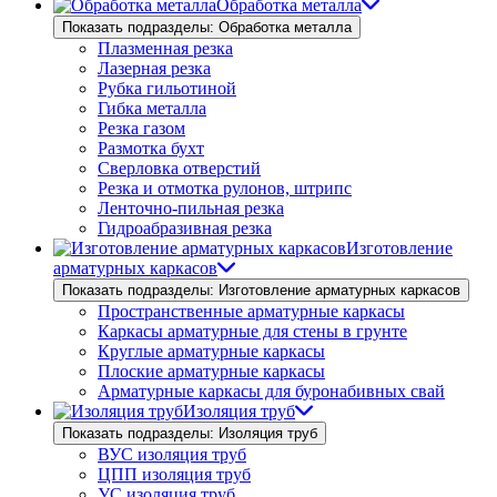
Обработка металла
Показать подразделы: Обработка металла
Плазменная резка
Лазерная резка
Рубка гильотиной
Гибка металла
Резка газом
Размотка бухт
Сверловка отверстий
Резка и отмотка рулонов, штрипс
Ленточно-пильная резка
Гидроабразивная резка
Изготовление
арматурных каркасов
Показать подразделы: Изготовление арматурных каркасов
Пространственные арматурные каркасы
Каркасы арматурные для стены в грунте
Круглые арматурные каркасы
Плоские арматурные каркасы
Арматурные каркасы для буронабивных свай
Изоляция труб
Показать подразделы: Изоляция труб
ВУС изоляция труб
ЦПП изоляция труб
УС изоляция труб