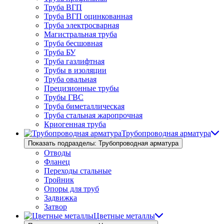
Труба ВГП
Труба ВГП оцинкованная
Труба электросварная
Магистральная труба
Труба бесшовная
Труба БУ
Труба газлифтная
Трубы в изоляции
Труба овальная
Прецизионные трубы
Трубы ГВС
Труба биметаллическая
Труба стальная жаропрочная
Криогенная труба
Трубопроводная арматура
Показать подразделы: Трубопроводная арматура
Отводы
Фланец
Переходы стальные
Тройник
Опоры для труб
Задвижка
Затвор
Цветные металлы