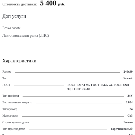
5 400
Стоимость доставки:
руб.
Доп услуги
Резка газом
Ленточнопильная резка (ЛПС)
Характеристики
Размер
240х90
Тип
Легкий
ГОСТ
ГОСТ 5267.1-90, ГОСТ 19425-74, ГОСТ 8240-
97, ГОСТ 535-88
Тип профиля
24У
Вес погонного метра, т.
0.024
Типоразмер
24
Марка стали
Ст3
Страна производства
Россия
Тип производства
Горячекатаный