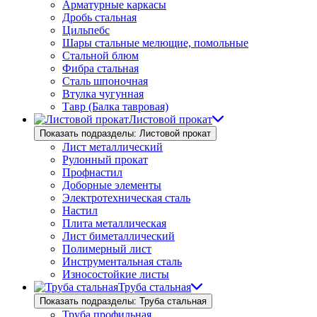
Арматурные каркасы
Дробь стальная
Цильпебс
Шары стальные мелющие, помольные
Стальной блюм
Фибра стальная
Сталь шпоночная
Втулка чугунная
Тавр (Балка тавровая)
Листовой прокат
Показать подразделы: Листовой прокат
Лист металлический
Рулонный прокат
Профнастил
Доборные элементы
Электротехническая сталь
Настил
Плита металлическая
Лист биметаллический
Полимерный лист
Инструментальная сталь
Износостойкие листы
Труба стальная
Показать подразделы: Труба стальная
Труба профильная