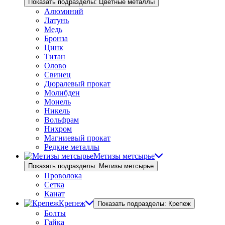
Показать подразделы: Цветные металлы
Алюминий
Латунь
Медь
Бронза
Цинк
Титан
Олово
Свинец
Дюралевый прокат
Молибден
Монель
Никель
Вольфрам
Нихром
Магниевый прокат
Редкие металлы
Метизы метсырье
Показать подразделы: Метизы метсырье
Проволока
Сетка
Канат
Крепеж
Показать подразделы: Крепеж
Болты
Гайка