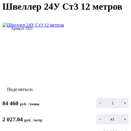
Швеллер 24У Ст3 12 метров
Артикул:
5323
Поделиться:
84 460
−
+
руб.
/
тонна
2 027.04
−
+
руб.
/
метр