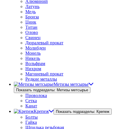
Алюминий
Латунь
Медь
Бронза
Цинк
Титан
Олово
Свинец
Дюралевый прокат
Молибден
Монель
Никель
Вольфрам
Нихром
Магниевый прокат
Редкие металлы
Метизы метсырье
Показать подразделы: Метизы метсырье
Проволока
Сетка
Канат
Крепеж
Показать подразделы: Крепеж
Болты
Гайка
Шпилька резьбовая