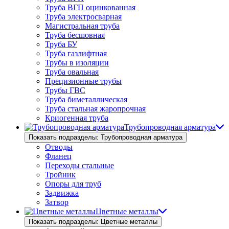
Труба ВГП оцинкованная
Труба электросварная
Магистральная труба
Труба бесшовная
Труба БУ
Труба газлифтная
Трубы в изоляции
Труба овальная
Прецизионные трубы
Трубы ГВС
Труба биметаллическая
Труба стальная жаропрочная
Криогенная труба
Трубопроводная арматура
Показать подразделы: Трубопроводная арматура
Отводы
Фланец
Переходы стальные
Тройник
Опоры для труб
Задвижка
Затвор
Цветные металлы
Показать подразделы: Цветные металлы