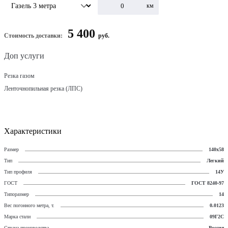
км
5 400
Стоимость доставки:
руб.
Доп услуги
Резка газом
Ленточнопильная резка (ЛПС)
Характеристики
Размер
140х58
Тип
Легкий
Тип профиля
14У
ГОСТ
ГОСТ 8240-97
Типоразмер
14
Вес погонного метра, т.
0.0123
Марка стали
09Г2С
Страна производства
Россия