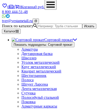
0
0
0
Корзина
0
руб.
8 800 444-51-48
tver@vestametall.ru
Поиск по каталогу
Искать
Каталог
Сортовой прокат
Показать подразделы: Сортовой прокат
Арматура
Двутавровая балка
Швеллер
Уголок металлический
Круг металлический
Квадрат металлический
Шестигранник
Полоса
Шпунт Ларсена
Лента металлическая
Сутунка
Полособульб стальной
Поковка
Арматурные каркасы