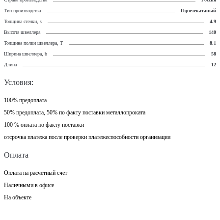
Тип производства
Горячекатаный
Толщина стенки, s
4.9
Высота швеллера
140
Толщина полки швеллера, T
8.1
Ширина швеллера, b
58
Длина
12
Условия:
100% предоплата
50% предоплата, 50% по факту поставки металлопроката
100 % оплата по факту поставки
отсрочка платежа после проверки платежеспособности организации
Оплата
Оплата на расчетный счет
Наличными в офисе
На объекте