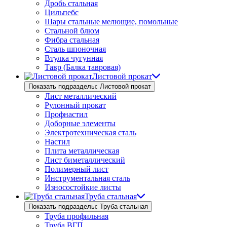
Дробь стальная
Цильпебс
Шары стальные мелющие, помольные
Стальной блюм
Фибра стальная
Сталь шпоночная
Втулка чугунная
Тавр (Балка тавровая)
Листовой прокат
Показать подразделы: Листовой прокат
Лист металлический
Рулонный прокат
Профнастил
Доборные элементы
Электротехническая сталь
Настил
Плита металлическая
Лист биметаллический
Полимерный лист
Инструментальная сталь
Износостойкие листы
Труба стальная
Показать подразделы: Труба стальная
Труба профильная
Труба ВГП