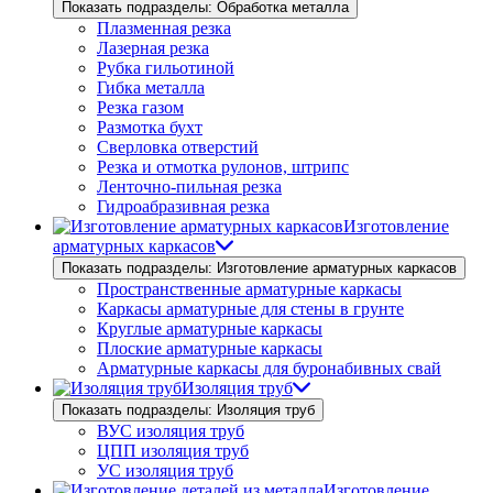
Показать подразделы: Обработка металла
Плазменная резка
Лазерная резка
Рубка гильотиной
Гибка металла
Резка газом
Размотка бухт
Сверловка отверстий
Резка и отмотка рулонов, штрипс
Ленточно-пильная резка
Гидроабразивная резка
Изготовление
арматурных каркасов
Показать подразделы: Изготовление арматурных каркасов
Пространственные арматурные каркасы
Каркасы арматурные для стены в грунте
Круглые арматурные каркасы
Плоские арматурные каркасы
Арматурные каркасы для буронабивных свай
Изоляция труб
Показать подразделы: Изоляция труб
ВУС изоляция труб
ЦПП изоляция труб
УС изоляция труб
Изготовление