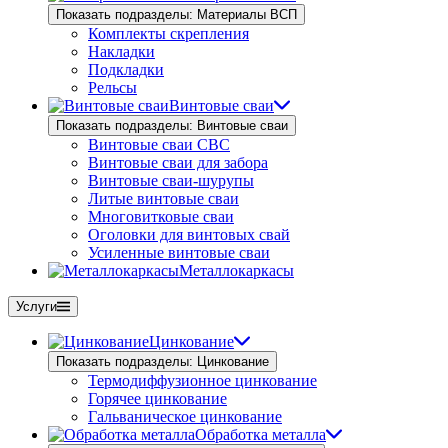
Показать подразделы: Материалы ВСП
Комплекты скрепления
Накладки
Подкладки
Рельсы
Винтовые сваи
Показать подразделы: Винтовые сваи
Винтовые сваи СВС
Винтовые сваи для забора
Винтовые сваи-шурупы
Литые винтовые сваи
Многовитковые сваи
Оголовки для винтовых свай
Усиленные винтовые сваи
Металлокаркасы
Услуги
Цинкование
Показать подразделы: Цинкование
Термодиффузионное цинкование
Горячее цинкование
Гальваническое цинкование
Обработка металла