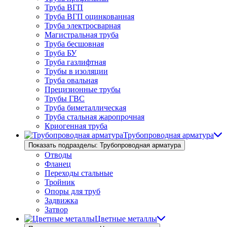
Труба ВГП
Труба ВГП оцинкованная
Труба электросварная
Магистральная труба
Труба бесшовная
Труба БУ
Труба газлифтная
Трубы в изоляции
Труба овальная
Прецизионные трубы
Трубы ГВС
Труба биметаллическая
Труба стальная жаропрочная
Криогенная труба
Трубопроводная арматура
Показать подразделы: Трубопроводная арматура
Отводы
Фланец
Переходы стальные
Тройник
Опоры для труб
Задвижка
Затвор
Цветные металлы