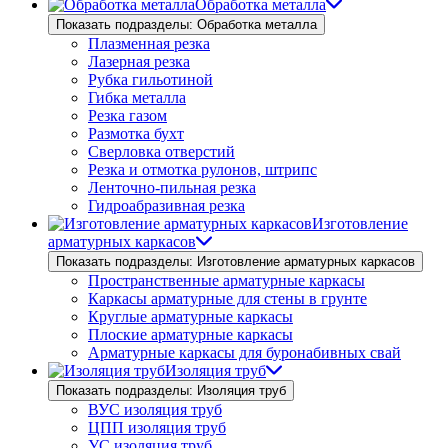
Обработка металла
Показать подразделы: Обработка металла
Плазменная резка
Лазерная резка
Рубка гильотиной
Гибка металла
Резка газом
Размотка бухт
Сверловка отверстий
Резка и отмотка рулонов, штрипс
Ленточно-пильная резка
Гидроабразивная резка
Изготовление
арматурных каркасов
Показать подразделы: Изготовление арматурных каркасов
Пространственные арматурные каркасы
Каркасы арматурные для стены в грунте
Круглые арматурные каркасы
Плоские арматурные каркасы
Арматурные каркасы для буронабивных свай
Изоляция труб
Показать подразделы: Изоляция труб
ВУС изоляция труб
ЦПП изоляция труб
УС изоляция труб