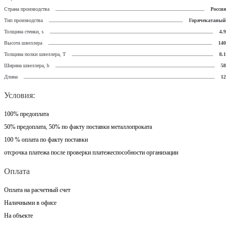
Страна производства
Россия
Тип производства
Горячекатаный
Толщина стенки, s
4.9
Высота швеллера
140
Толщина полки швеллера, T
8.1
Ширина швеллера, b
58
Длина
12
Условия:
100% предоплата
50% предоплата, 50% по факту поставки металлопроката
100 % оплата по факту поставки
отсрочка платежа после проверки платежеспособности организации
Оплата
Оплата на расчетный счет
Наличными в офисе
На объекте