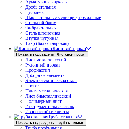
Арматурные каркасы
Дробь стальная
Цильпебс
Шары стальные мелющие, помольные
Стальной блюм
Фибра стальная
Сталь шпоночная
Втулка чугунная
Тавр (Балка тавровая)
Листовой прокат
Показать подразделы: Листовой прокат
Лист металлический
Рулонный прокат
Профнастил
Доборные элементы
Электротехническая сталь
Настил
Плита металлическая
Лист биметаллический
Полимерный лист
Инструментальная сталь
Износостойкие листы
Труба стальная
Показать подразделы: Труба стальная
Труба профильная