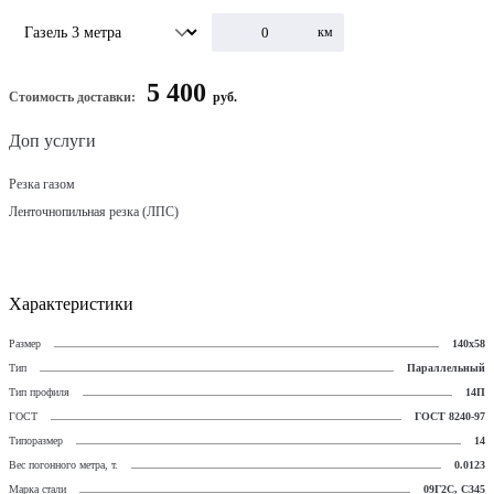
км
5 400
Стоимость доставки:
руб.
Доп услуги
Резка газом
Ленточнопильная резка (ЛПС)
Характеристики
Размер
140х58
Тип
Параллельный
Тип профиля
14П
ГОСТ
ГОСТ 8240-97
Типоразмер
14
Вес погонного метра, т.
0.0123
Марка стали
09Г2С, С345