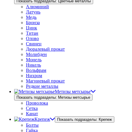
Показать подразделы: Цветные металлы
Алюминий
Латунь
Медь
Бронза
Цинк
Титан
Олово
Свинец
Дюралевый прокат
Молибден
Монель
Никель
Вольфрам
Нихром
Магниевый прокат
Редкие металлы
Метизы метсырье
Показать подразделы: Метизы метсырье
Проволока
Сетка
Канат
Крепеж
Показать подразделы: Крепеж
Болты
Гайка