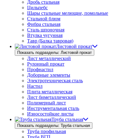
Дробь стальная
Цильпебс
Шары стальные мелющие, помольные
Стальной блюм
Фибра стальная
Сталь шпоночная
Втулка чугунная
Тавр (Балка тавровая)
Листовой прокат
Показать подразделы: Листовой прокат
Лист металлический
Рулонный прокат
Профнастил
Доборные элементы
Электротехническая сталь
Настил
Плита металлическая
Лист биметаллический
Полимерный лист
Инструментальная сталь
Износостойкие листы
Труба стальная
Показать подразделы: Труба стальная
Труба профильная
Труба ВГП