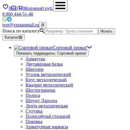
0
0
0
Корзина
0
руб.
8 800 444-51-48
tver@vestametall.ru
Поиск по каталогу
Искать
Каталог
Сортовой прокат
Показать подразделы: Сортовой прокат
Арматура
Двутавровая балка
Швеллер
Уголок металлический
Круг металлический
Квадрат металлический
Шестигранник
Полоса
Шпунт Ларсена
Лента металлическая
Сутунка
Полособульб стальной
Поковка
Арматурные каркасы