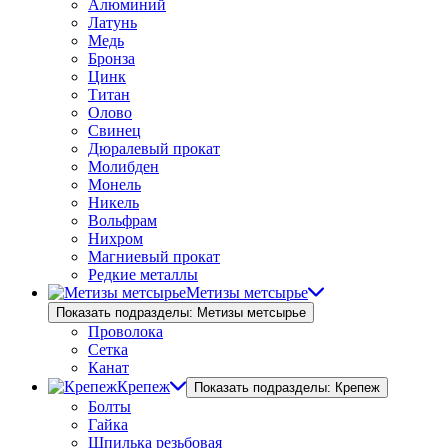
Алюминий
Латунь
Медь
Бронза
Цинк
Титан
Олово
Свинец
Дюралевый прокат
Молибден
Монель
Никель
Вольфрам
Нихром
Магниевый прокат
Редкие металлы
Метизы метсырье
Показать подразделы: Метизы метсырье
Проволока
Сетка
Канат
Крепеж
Показать подразделы: Крепеж
Болты
Гайка
Шпилька резьбовая