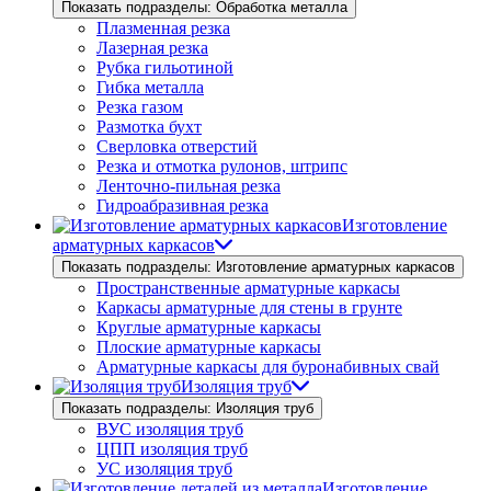
Показать подразделы: Обработка металла
Плазменная резка
Лазерная резка
Рубка гильотиной
Гибка металла
Резка газом
Размотка бухт
Сверловка отверстий
Резка и отмотка рулонов, штрипс
Ленточно-пильная резка
Гидроабразивная резка
Изготовление
арматурных каркасов
Показать подразделы: Изготовление арматурных каркасов
Пространственные арматурные каркасы
Каркасы арматурные для стены в грунте
Круглые арматурные каркасы
Плоские арматурные каркасы
Арматурные каркасы для буронабивных свай
Изоляция труб
Показать подразделы: Изоляция труб
ВУС изоляция труб
ЦПП изоляция труб
УС изоляция труб
Изготовление