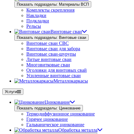
Показать подразделы: Материалы ВСП
Комплекты скрепления
Накладки
Подкладки
Рельсы
Винтовые сваи
Показать подразделы: Винтовые сваи
Винтовые сваи СВС
Винтовые сваи для забора
Винтовые сваи-шурупы
Литые винтовые сваи
Многовитковые сваи
Оголовки для винтовых свай
Усиленные винтовые сваи
Металлокаркасы
Услуги
Цинкование
Показать подразделы: Цинкование
Термодиффузионное цинкование
Горячее цинкование
Гальваническое цинкование
Обработка металла