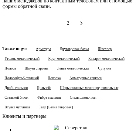
наших менеджеров по контактным телефонам или с помощью
формы обратной связи.
1
2
Также ищут:
Арматура
Двутавровая балка
Швеллер
Уголок металлический
Круг металлический
Квадрат металлический
Полоса
Шпунт Ларсена
Лента металлическая
Сутунка
Полособульб стальной
Поковка
Арматурные каркасы
Дробь стальная
Цильпебс
Шары стальные мелющие, помольные
Стальной блюм
Фибра стальная
Сталь шпоночная
Втулка чугунная
Тавр (Балка тавровая)
Клиенты и партнеры