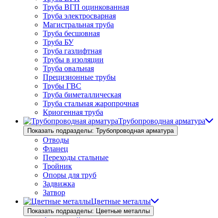
Труба ВГП оцинкованная
Труба электросварная
Магистральная труба
Труба бесшовная
Труба БУ
Труба газлифтная
Трубы в изоляции
Труба овальная
Прецизионные трубы
Трубы ГВС
Труба биметаллическая
Труба стальная жаропрочная
Криогенная труба
Трубопроводная арматура
Показать подразделы: Трубопроводная арматура
Отводы
Фланец
Переходы стальные
Тройник
Опоры для труб
Задвижка
Затвор
Цветные металлы
Показать подразделы: Цветные металлы