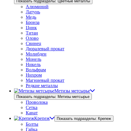
Показать подразделы: Цветные металлы
Алюминий
Латунь
Медь
Бронза
Цинк
Титан
Олово
Свинец
Дюралевый прокат
Молибден
Монель
Никель
Вольфрам
Нихром
Магниевый прокат
Редкие металлы
Метизы метсырье
Показать подразделы: Метизы метсырье
Проволока
Сетка
Канат
Крепеж
Показать подразделы: Крепеж
Болты
Гайка