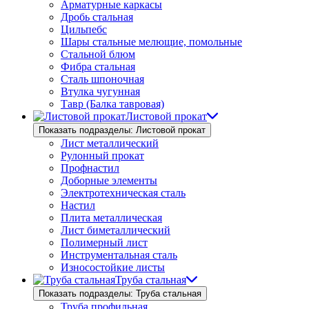
Арматурные каркасы
Дробь стальная
Цильпебс
Шары стальные мелющие, помольные
Стальной блюм
Фибра стальная
Сталь шпоночная
Втулка чугунная
Тавр (Балка тавровая)
Листовой прокат
Показать подразделы: Листовой прокат
Лист металлический
Рулонный прокат
Профнастил
Доборные элементы
Электротехническая сталь
Настил
Плита металлическая
Лист биметаллический
Полимерный лист
Инструментальная сталь
Износостойкие листы
Труба стальная
Показать подразделы: Труба стальная
Труба профильная