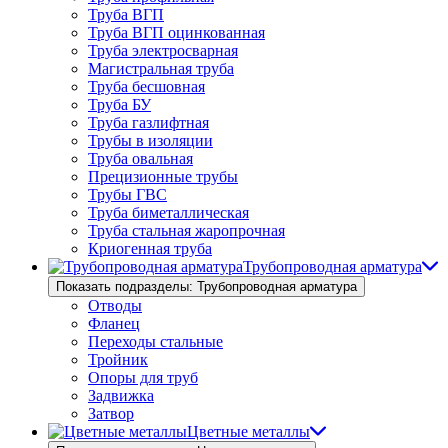
Труба ВГП
Труба ВГП оцинкованная
Труба электросварная
Магистральная труба
Труба бесшовная
Труба БУ
Труба газлифтная
Трубы в изоляции
Труба овальная
Прецизионные трубы
Трубы ГВС
Труба биметаллическая
Труба стальная жаропрочная
Криогенная труба
Трубопроводная арматура
Показать подразделы: Трубопроводная арматура
Отводы
Фланец
Переходы стальные
Тройник
Опоры для труб
Задвижка
Затвор
Цветные металлы