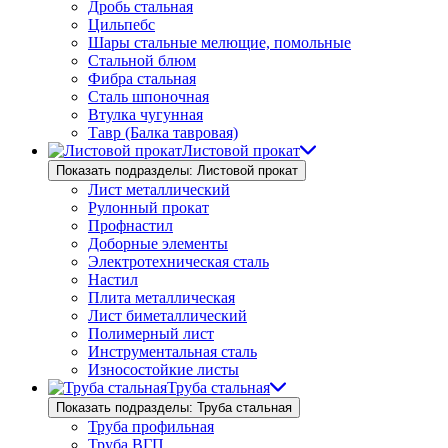
Дробь стальная
Цильпебс
Шары стальные мелющие, помольные
Стальной блюм
Фибра стальная
Сталь шпоночная
Втулка чугунная
Тавр (Балка тавровая)
Листовой прокат
Показать подразделы: Листовой прокат
Лист металлический
Рулонный прокат
Профнастил
Доборные элементы
Электротехническая сталь
Настил
Плита металлическая
Лист биметаллический
Полимерный лист
Инструментальная сталь
Износостойкие листы
Труба стальная
Показать подразделы: Труба стальная
Труба профильная
Труба ВГП