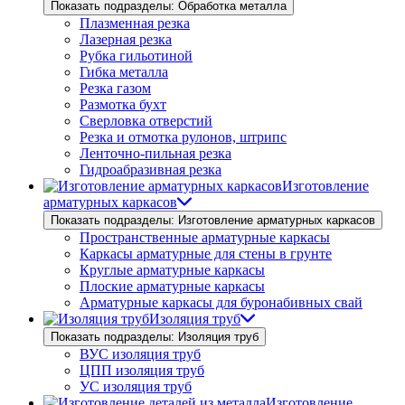
Показать подразделы: Обработка металла
Плазменная резка
Лазерная резка
Рубка гильотиной
Гибка металла
Резка газом
Размотка бухт
Сверловка отверстий
Резка и отмотка рулонов, штрипс
Ленточно-пильная резка
Гидроабразивная резка
Изготовление
арматурных каркасов
Показать подразделы: Изготовление арматурных каркасов
Пространственные арматурные каркасы
Каркасы арматурные для стены в грунте
Круглые арматурные каркасы
Плоские арматурные каркасы
Арматурные каркасы для буронабивных свай
Изоляция труб
Показать подразделы: Изоляция труб
ВУС изоляция труб
ЦПП изоляция труб
УС изоляция труб
Изготовление