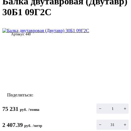
Балка двутавровая (Двутавр)
30Б1 09Г2С
Артикул:
440
Поделиться:
75 231
−
+
руб.
/
тонна
2 407.39
−
+
руб.
/
метр