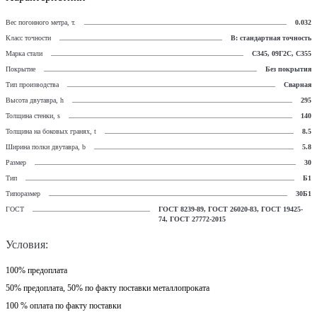
Вес погонного метра, т.
0.032
Класс точности
В: стандартная точность
Марка стали
С345, 09Г2С, С355
Покрытие
Без покрытия
Тип производства
Сварная
Высота двутавра, h
295
Толщина стенки, s
140
Толщина на боковых гранях, t
8.5
Ширина полки двутавра, b
5.8
Размер
30
Тип
Б1
Типоразмер
30Б1
ГОСТ
ГОСТ 8239-89, ГОСТ 26020-83, ГОСТ 19425-
74, ГОСТ 27772-2015
Условия:
100% предоплата
50% предоплата, 50% по факту поставки металлопроката
100 % оплата по факту поставки