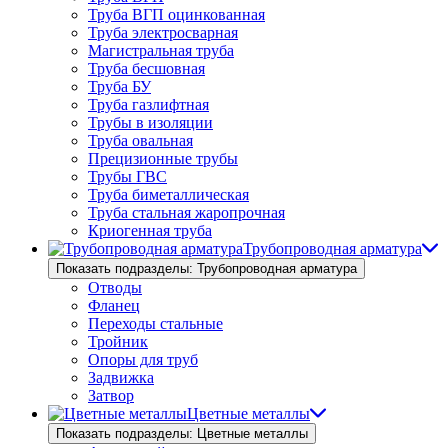
Труба ВГП оцинкованная
Труба электросварная
Магистральная труба
Труба бесшовная
Труба БУ
Труба газлифтная
Трубы в изоляции
Труба овальная
Прецизионные трубы
Трубы ГВС
Труба биметаллическая
Труба стальная жаропрочная
Криогенная труба
Трубопроводная арматура
Показать подразделы: Трубопроводная арматура
Отводы
Фланец
Переходы стальные
Тройник
Опоры для труб
Задвижка
Затвор
Цветные металлы
Показать подразделы: Цветные металлы