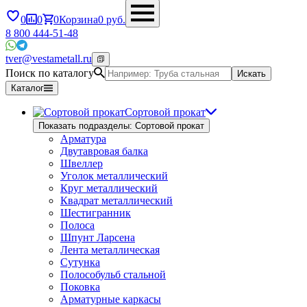
0
0
0
Корзина
0
руб.
8 800 444-51-48
tver@vestametall.ru
Поиск по каталогу
Искать
Каталог
Сортовой прокат
Показать подразделы: Сортовой прокат
Арматура
Двутавровая балка
Швеллер
Уголок металлический
Круг металлический
Квадрат металлический
Шестигранник
Полоса
Шпунт Ларсена
Лента металлическая
Сутунка
Полособульб стальной
Поковка
Арматурные каркасы