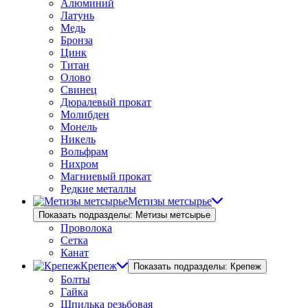
Алюминий
Латунь
Медь
Бронза
Цинк
Титан
Олово
Свинец
Дюралевый прокат
Молибден
Монель
Никель
Вольфрам
Нихром
Магниевый прокат
Редкие металлы
Метизы метсырье
Показать подразделы: Метизы метсырье
Проволока
Сетка
Канат
Крепеж
Показать подразделы: Крепеж
Болты
Гайка
Шпилька резьбовая