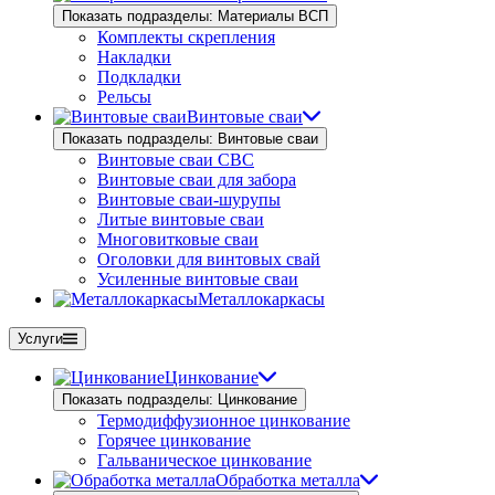
Показать подразделы: Материалы ВСП
Комплекты скрепления
Накладки
Подкладки
Рельсы
Винтовые сваи
Показать подразделы: Винтовые сваи
Винтовые сваи СВС
Винтовые сваи для забора
Винтовые сваи-шурупы
Литые винтовые сваи
Многовитковые сваи
Оголовки для винтовых свай
Усиленные винтовые сваи
Металлокаркасы
Услуги
Цинкование
Показать подразделы: Цинкование
Термодиффузионное цинкование
Горячее цинкование
Гальваническое цинкование
Обработка металла