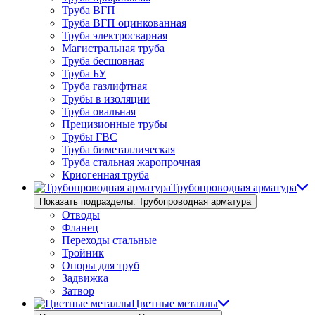
Труба ВГП
Труба ВГП оцинкованная
Труба электросварная
Магистральная труба
Труба бесшовная
Труба БУ
Труба газлифтная
Трубы в изоляции
Труба овальная
Прецизионные трубы
Трубы ГВС
Труба биметаллическая
Труба стальная жаропрочная
Криогенная труба
Трубопроводная арматура
Показать подразделы: Трубопроводная арматура
Отводы
Фланец
Переходы стальные
Тройник
Опоры для труб
Задвижка
Затвор
Цветные металлы