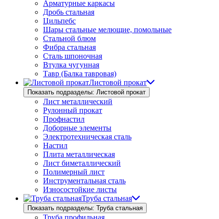
Арматурные каркасы
Дробь стальная
Цильпебс
Шары стальные мелющие, помольные
Стальной блюм
Фибра стальная
Сталь шпоночная
Втулка чугунная
Тавр (Балка тавровая)
Листовой прокат
Показать подразделы: Листовой прокат
Лист металлический
Рулонный прокат
Профнастил
Доборные элементы
Электротехническая сталь
Настил
Плита металлическая
Лист биметаллический
Полимерный лист
Инструментальная сталь
Износостойкие листы
Труба стальная
Показать подразделы: Труба стальная
Труба профильная