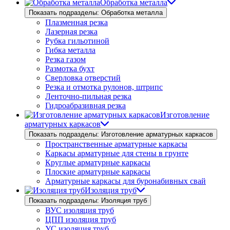
Обработка металла
Показать подразделы: Обработка металла
Плазменная резка
Лазерная резка
Рубка гильотиной
Гибка металла
Резка газом
Размотка бухт
Сверловка отверстий
Резка и отмотка рулонов, штрипс
Ленточно-пильная резка
Гидроабразивная резка
Изготовление
арматурных каркасов
Показать подразделы: Изготовление арматурных каркасов
Пространственные арматурные каркасы
Каркасы арматурные для стены в грунте
Круглые арматурные каркасы
Плоские арматурные каркасы
Арматурные каркасы для буронабивных свай
Изоляция труб
Показать подразделы: Изоляция труб
ВУС изоляция труб
ЦПП изоляция труб
УС изоляция труб