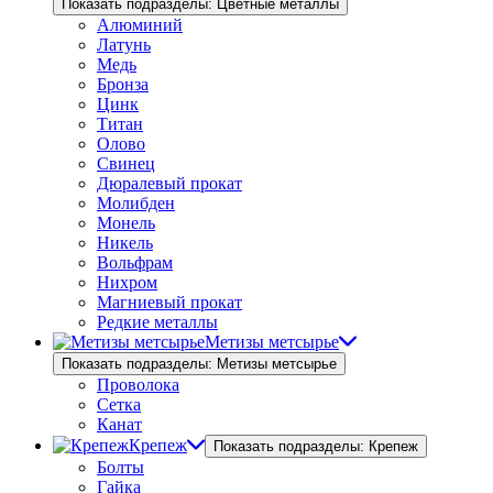
Показать подразделы: Цветные металлы
Алюминий
Латунь
Медь
Бронза
Цинк
Титан
Олово
Свинец
Дюралевый прокат
Молибден
Монель
Никель
Вольфрам
Нихром
Магниевый прокат
Редкие металлы
Метизы метсырье
Показать подразделы: Метизы метсырье
Проволока
Сетка
Канат
Крепеж
Показать подразделы: Крепеж
Болты
Гайка