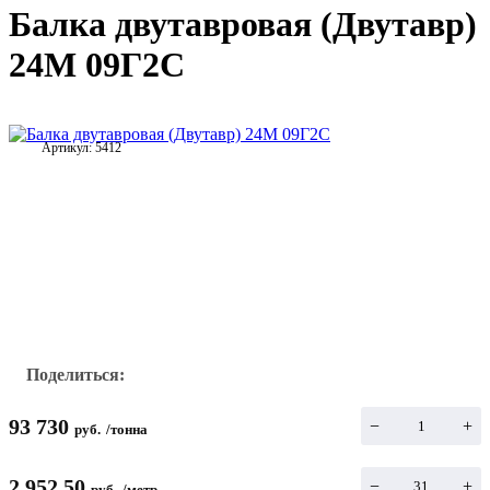
Балка двутавровая (Двутавр)
24М 09Г2С
Артикул:
5412
Поделиться:
93 730
−
+
руб.
/
тонна
2 952.50
−
+
руб.
/
метр