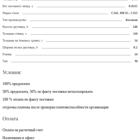
Вес погонного метра, т.
0.0315
Марка стали
С345, 09Г2С, С355
Тип производства
Катаная
Высота двутавра, h
240
Толщина стенки, s
110
Толщина на боковых гранях, t
14
Ширина полки двутавра, b
8.2
Размер
24
Тип
М
Условия:
100% предоплата
50% предоплата, 50% по факту поставки металлопроката
100 % оплата по факту поставки
отсрочка платежа после проверки платежеспособности организации
Оплата
Оплата на расчетный счет
Наличными в офисе