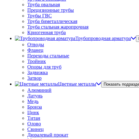
Труба овальная
Прецизионные трубы
Трубы ГВС
Труба биметаллическая
Труба стальная жаропрочная
Криогенная труба
Трубопроводная арматура
Отводы
Фланец
Переходы стальные
Тройник
Опоры для труб
Задвижка
Затвор
Цветные металлы
Показать подразд
Алюминий
Латунь
Медь
Бронза
Цинк
Титан
Олово
Свинец
Дюралевый прокат