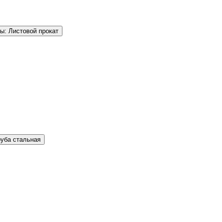
ы: Листовой прокат
руба стальная