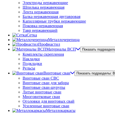
Электроды нержавеющие
Шпилька нержавеющая
Лента нержавеющая
Балка нержавеющая двутавровая
Капиллярные трубки нержавеющие
Поковка нержавеющая
Тавр нержавеющий
Сетка
Металлочерепица
Профнастил
Материалы ВСП
Показать подраздел
Комплекты скрепления
Накладки
Подкладки
Рельсы
Винтовые сваи
Показать подразделы: 
Винтовые сваи СВС
Винтовые сваи для забора
Винтовые сваи-шурупы
Литые винтовые сваи
Многовитковые сваи
Оголовки для винтовых свай
Усиленные винтовые сваи
Металлокаркасы