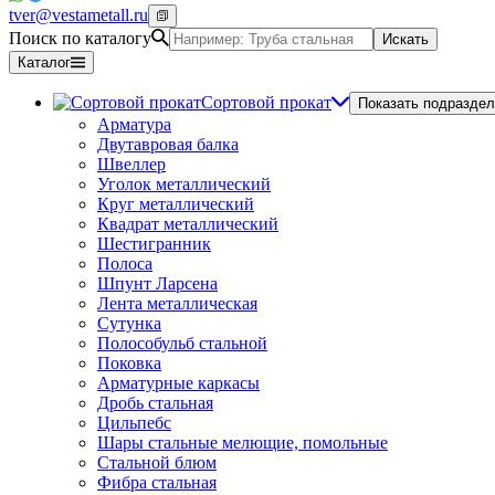
tver@vestametall.ru
Поиск по каталогу
Искать
Каталог
Сортовой прокат
Показать подраздел
Арматура
Двутавровая балка
Швеллер
Уголок металлический
Круг металлический
Квадрат металлический
Шестигранник
Полоса
Шпунт Ларсена
Лента металлическая
Сутунка
Полособульб стальной
Поковка
Арматурные каркасы
Дробь стальная
Цильпебс
Шары стальные мелющие, помольные
Стальной блюм
Фибра стальная