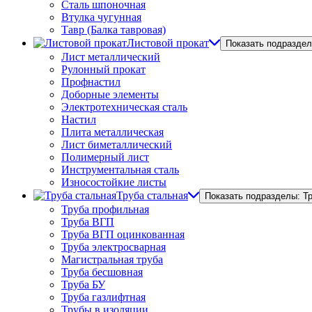
Сталь шпоночная
Втулка чугунная
Тавр (Балка тавровая)
Листовой прокат
Показать подраздел
Лист металлический
Рулонный прокат
Профнастил
Доборные элементы
Электротехническая сталь
Настил
Плита металлическая
Лист биметаллический
Полимерный лист
Инструментальная сталь
Износостойкие листы
Труба стальная
Показать подразделы: Т
Труба профильная
Труба ВГП
Труба ВГП оцинкованная
Труба электросварная
Магистральная труба
Труба бесшовная
Труба БУ
Труба газлифтная
Трубы в изоляции