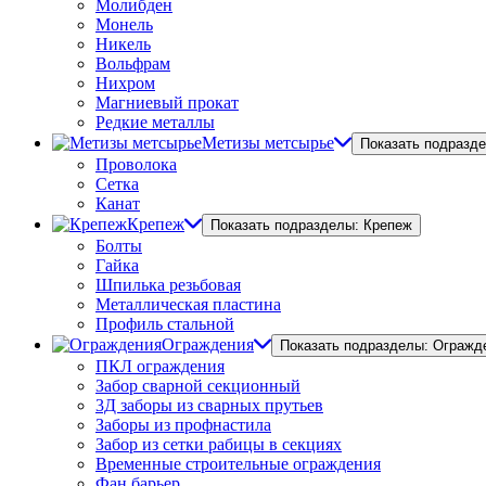
Молибден
Монель
Никель
Вольфрам
Нихром
Магниевый прокат
Редкие металлы
Метизы метсырье
Показать подразд
Проволока
Сетка
Канат
Крепеж
Показать подразделы: Крепеж
Болты
Гайка
Шпилька резьбовая
Металлическая пластина
Профиль стальной
Ограждения
Показать подразделы: Огражд
ПКЛ ограждения
Забор сварной секционный
3Д заборы из сварных прутьев
Заборы из профнастила
Забор из сетки рабицы в секциях
Временные строительные ограждения
Фан барьер