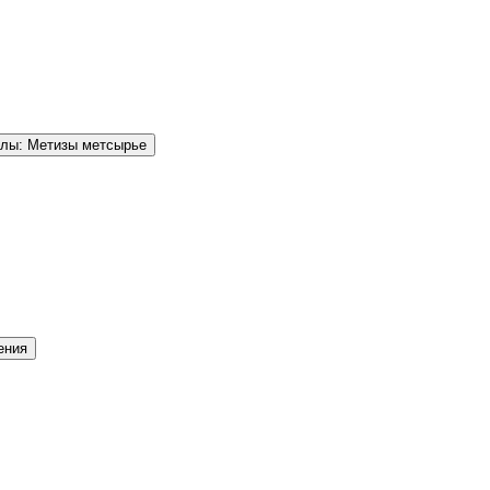
елы: Метизы метсырье
ения