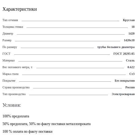
Характеристики
Тип сечения
Круглая
Толщина стенки
18
Диаметр
1420
Размер
1420х18
По размеру
трубы большого диаметра
ГОСТ
ГОСТ 20295-85
Материал
Сталь
Вес погонного метра, т.
0.622
Марка стали
Ст3
Покрытие
Без покрытия
Страна производства
Россия
Тип производства
Электросварная
Условия:
100% предоплата
50% предоплата, 50% по факту поставки металлопроката
100 % оплата по факту поставки