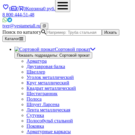
0
0
0
Корзина
0
руб.
8 800 444-51-48
tver@vestametall.ru
Поиск по каталогу
Искать
Каталог
Сортовой прокат
Показать подразделы: Сортовой прокат
Арматура
Двутавровая балка
Швеллер
Уголок металлический
Круг металлический
Квадрат металлический
Шестигранник
Полоса
Шпунт Ларсена
Лента металлическая
Сутунка
Полособульб стальной
Поковка
Арматурные каркасы