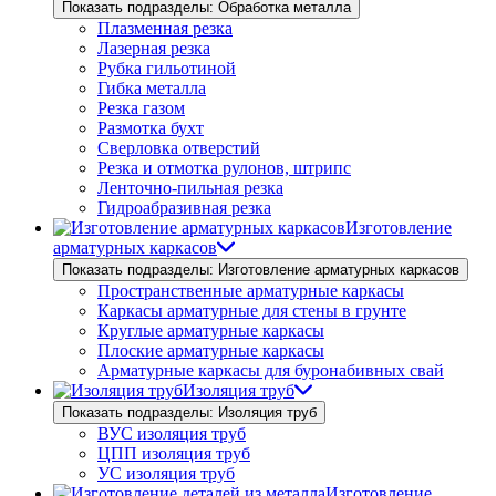
Показать подразделы: Обработка металла
Плазменная резка
Лазерная резка
Рубка гильотиной
Гибка металла
Резка газом
Размотка бухт
Сверловка отверстий
Резка и отмотка рулонов, штрипс
Ленточно-пильная резка
Гидроабразивная резка
Изготовление
арматурных каркасов
Показать подразделы: Изготовление арматурных каркасов
Пространственные арматурные каркасы
Каркасы арматурные для стены в грунте
Круглые арматурные каркасы
Плоские арматурные каркасы
Арматурные каркасы для буронабивных свай
Изоляция труб
Показать подразделы: Изоляция труб
ВУС изоляция труб
ЦПП изоляция труб
УС изоляция труб
Изготовление