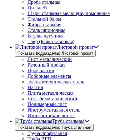
Дробь стальная
Цильпебс
Шары стальные мелющие, помольные
Стальной блюм
Фибра стальная
Сталь шпоночная
Втулка чугунная
Тавр (Балка тавровая)
Листовой прокат
Показать подразделы: Листовой прокат
Лист металлический
Рулонный прокат
Профнастил
Доборные элементы
Электротехническая сталь
Настил
Плита металлическая
Лист биметаллический
Полимерный лист
Инструментальная сталь
Износостойкие листы
Труба стальная
Показать подразделы: Труба стальная
Труба профильная
Труба ВГП