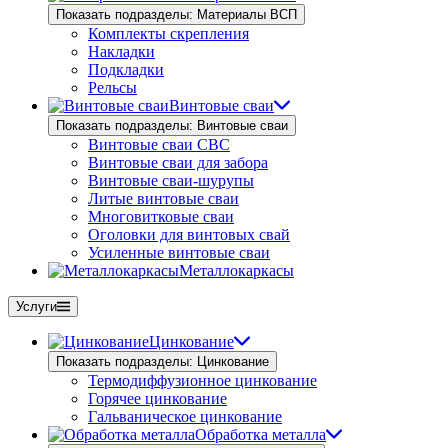
Показать подразделы: Материалы ВСП
Комплекты скрепления
Накладки
Подкладки
Рельсы
Винтовые сваи
Показать подразделы: Винтовые сваи
Винтовые сваи СВС
Винтовые сваи для забора
Винтовые сваи-шурупы
Литые винтовые сваи
Многовитковые сваи
Оголовки для винтовых свай
Усиленные винтовые сваи
Металлокаркасы
Услуги
Цинкование
Показать подразделы: Цинкование
Термодиффузионное цинкование
Горячее цинкование
Гальваническое цинкование
Обработка металла