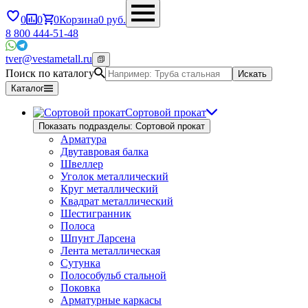
0
0
0
Корзина
0
руб.
8 800 444-51-48
tver@vestametall.ru
Поиск по каталогу
Искать
Каталог
Сортовой прокат
Показать подразделы: Сортовой прокат
Арматура
Двутавровая балка
Швеллер
Уголок металлический
Круг металлический
Квадрат металлический
Шестигранник
Полоса
Шпунт Ларсена
Лента металлическая
Сутунка
Полособульб стальной
Поковка
Арматурные каркасы