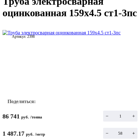
Труба электросварная
оцинкованная 159х4.5 ст1-3пс
Артикул:
2398
Поделиться:
86 741
−
+
руб.
/
тонна
1 487.17
−
+
руб.
/
метр