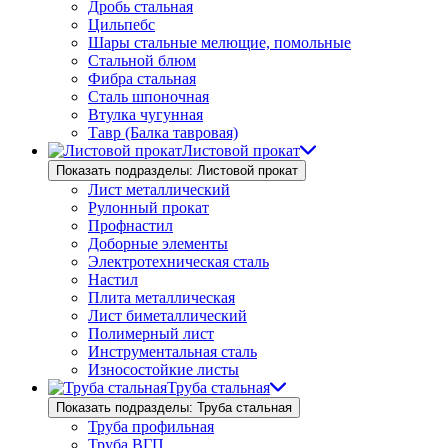
Дробь стальная
Цильпебс
Шары стальные мелющие, помольные
Стальной блюм
Фибра стальная
Сталь шпоночная
Втулка чугунная
Тавр (Балка тавровая)
Листовой прокат
Показать подразделы: Листовой прокат
Лист металлический
Рулонный прокат
Профнастил
Доборные элементы
Электротехническая сталь
Настил
Плита металлическая
Лист биметаллический
Полимерный лист
Инструментальная сталь
Износостойкие листы
Труба стальная
Показать подразделы: Труба стальная
Труба профильная
Труба ВГП