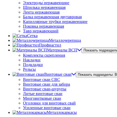
Электроды нержавеющие
Шпилька нержавеющая
Лента нержавеющая
Балка нержавеющая двутавровая
Капиллярные трубки нержавеющие
Поковка нержавеющая
Тавр нержавеющий
Сетка
Металлочерепица
Профнастил
Материалы ВСП
Показать подраздел
Комплекты скрепления
Накладки
Подкладки
Рельсы
Винтовые сваи
Показать подразделы: 
Винтовые сваи СВС
Винтовые сваи для забора
Винтовые сваи-шурупы
Литые винтовые сваи
Многовитковые сваи
Оголовки для винтовых свай
Усиленные винтовые сваи
Металлокаркасы