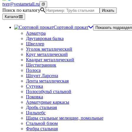
tver@vestametall.ru
Поиск по каталогу
Искать
Каталог
Сортовой прокат
Показать подраздел
Арматура
Двутавровая балка
Швеллер
Уголок металлический
Круг металлический
Квадрат металлический
Шестигранник
Полоса
Шпунт Ларсена
Лента металлическая
Сутунка
Полособульб стальной
Поковка
Арматурные каркасы
Дробь стальная
Цильпебс
Шары стальные мелющие, помольные
Стальной блюм
Фибра стальная