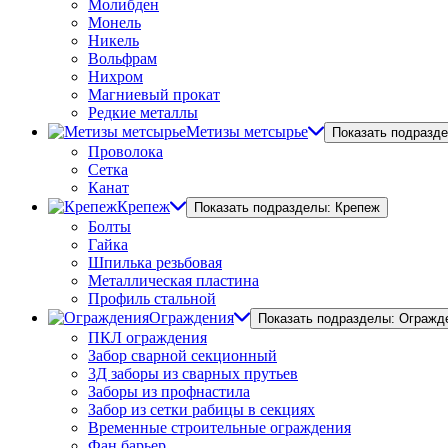
Молибден
Монель
Никель
Вольфрам
Нихром
Магниевый прокат
Редкие металлы
Метизы метсырье
Показать подразд
Проволока
Сетка
Канат
Крепеж
Показать подразделы: Крепеж
Болты
Гайка
Шпилька резьбовая
Металлическая пластина
Профиль стальной
Ограждения
Показать подразделы: Огражд
ПКЛ ограждения
Забор сварной секционный
3Д заборы из сварных прутьев
Заборы из профнастила
Забор из сетки рабицы в секциях
Временные строительные ограждения
Фан барьер