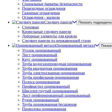
Спиральные барьеры безопасности
Пешеходные ограждения
Газонные ограждения
Ограждения - жалюзи
Сэндвич панели
Показать подразделы
Стеновые
Кровельные сэндвич панели
Доборные элементы для кровли
Сэндвич панели из нержавеющей стали
Оцинкованный металл
Показа
Уголок оцинкованный
Лист оцинкованный
Круг оцинкованный
Труба водогазопроводная оцинкованная
Труба квадратная оцинкованная
Труба электросварная оцинкованная
Труба профильная оцинкованная
Полоса оцинкованная
Профнастил оцинкованный
Швеллер гнутый оцинкованный
Лист перфорированный оцинкованный
Рулон оцинкованный
Труба оцинкованная бесшовная
Проволока оцинкованная