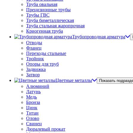
Труба овальная
Прецизионные трубы
Трубы ГВС
Труба биметаллическая
Труба стальная жаропрочная
Криогенная труба
Трубопроводная арматура
Отводы
Фланец
Переходы стальные
Тройник
Опоры для труб
Задвижка
Затвор
Цветные металлы
Показать подразд
Алюминий
Латунь
Медь
Бронза
Цинк
Титан
Олово
Свинец
Дюралевый прокат