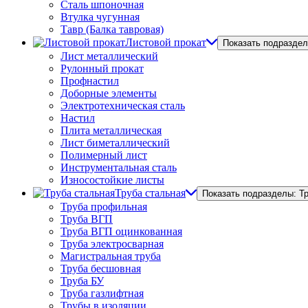
Сталь шпоночная
Втулка чугунная
Тавр (Балка тавровая)
Листовой прокат
Показать подраздел
Лист металлический
Рулонный прокат
Профнастил
Доборные элементы
Электротехническая сталь
Настил
Плита металлическая
Лист биметаллический
Полимерный лист
Инструментальная сталь
Износостойкие листы
Труба стальная
Показать подразделы: Т
Труба профильная
Труба ВГП
Труба ВГП оцинкованная
Труба электросварная
Магистральная труба
Труба бесшовная
Труба БУ
Труба газлифтная
Трубы в изоляции