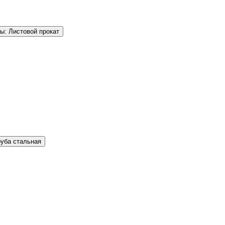
ы: Листовой прокат
руба стальная