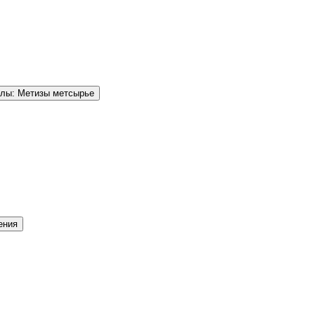
елы: Метизы метсырье
ения