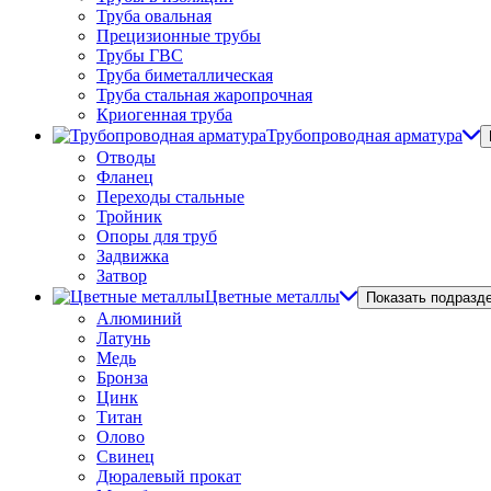
Труба овальная
Прецизионные трубы
Трубы ГВС
Труба биметаллическая
Труба стальная жаропрочная
Криогенная труба
Трубопроводная арматура
Отводы
Фланец
Переходы стальные
Тройник
Опоры для труб
Задвижка
Затвор
Цветные металлы
Показать подразд
Алюминий
Латунь
Медь
Бронза
Цинк
Титан
Олово
Свинец
Дюралевый прокат