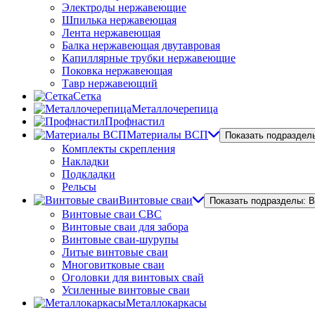
Электроды нержавеющие
Шпилька нержавеющая
Лента нержавеющая
Балка нержавеющая двутавровая
Капиллярные трубки нержавеющие
Поковка нержавеющая
Тавр нержавеющий
Сетка
Металлочерепица
Профнастил
Материалы ВСП
Показать подраздел
Комплекты скрепления
Накладки
Подкладки
Рельсы
Винтовые сваи
Показать подразделы: 
Винтовые сваи СВС
Винтовые сваи для забора
Винтовые сваи-шурупы
Литые винтовые сваи
Многовитковые сваи
Оголовки для винтовых свай
Усиленные винтовые сваи
Металлокаркасы