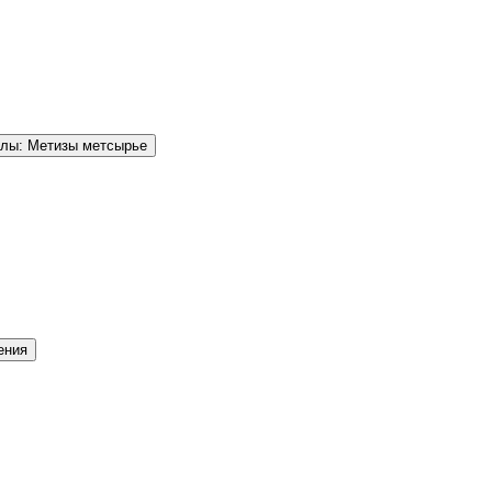
елы: Метизы метсырье
ения