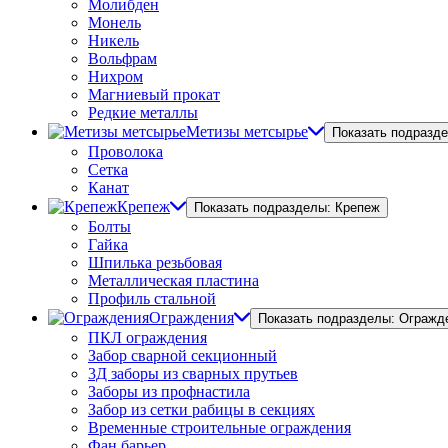
Молибден
Монель
Никель
Вольфрам
Нихром
Магниевый прокат
Редкие металлы
Метизы метсырье
Показать подразд
Проволока
Сетка
Канат
Крепеж
Показать подразделы: Крепеж
Болты
Гайка
Шпилька резьбовая
Металлическая пластина
Профиль стальной
Ограждения
Показать подразделы: Огражд
ПКЛ ограждения
Забор сварной секционный
3Д заборы из сварных прутьев
Заборы из профнастила
Забор из сетки рабицы в секциях
Временные строительные ограждения
Фан барьер