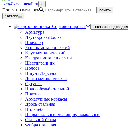
tver@vestametall.ru
Поиск по каталогу
Искать
Каталог
Сортовой прокат
Показать подраздел
Арматура
Двутавровая балка
Швеллер
Уголок металлический
Круг металлический
Квадрат металлический
Шестигранник
Полоса
Шпунт Ларсена
Лента металлическая
Сутунка
Полособульб стальной
Поковка
Арматурные каркасы
Дробь стальная
Цильпебс
Шары стальные мелющие, помольные
Стальной блюм
Фибра стальная