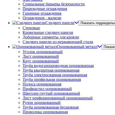
Спиральные барьеры безопасности
Пешеходные ограждения
Газонные ограждения
Ограждения - жалюзи
Сэндвич панели
Показать подразделы
Стеновые
Кровельные сэндвич панели
Доборные элементы для кровли
Сэндвич панели из нержавеющей стали
Оцинкованный металл
Показа
Уголок оцинкованный
Лист оцинкованный
Круг оцинкованный
Труба водогазопроводная оцинкованная
Труба квадратная оцинкованная
Труба электросварная оцинкованная
Труба профильная оцинкованная
Полоса оцинкованная
Профнастил оцинкованный
Швеллер гнутый оцинкованный
Лист перфорированный оцинкованный
Рулон оцинкованный
Труба оцинкованная бесшовная
Проволока оцинкованная