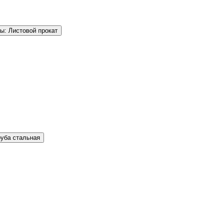
ы: Листовой прокат
руба стальная