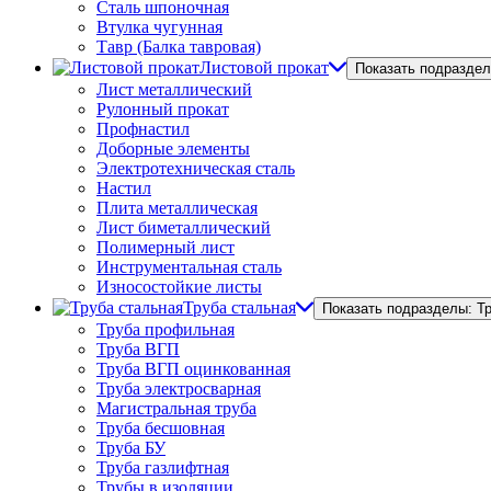
Сталь шпоночная
Втулка чугунная
Тавр (Балка тавровая)
Листовой прокат
Показать подраздел
Лист металлический
Рулонный прокат
Профнастил
Доборные элементы
Электротехническая сталь
Настил
Плита металлическая
Лист биметаллический
Полимерный лист
Инструментальная сталь
Износостойкие листы
Труба стальная
Показать подразделы: Т
Труба профильная
Труба ВГП
Труба ВГП оцинкованная
Труба электросварная
Магистральная труба
Труба бесшовная
Труба БУ
Труба газлифтная
Трубы в изоляции