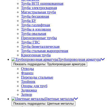
Труба ВГП оцинкованная
Труба электросварная
Магистральная труба
Труба бесшовная
Труба БУ
Труба газлифтная
Трубы в изоляции
Труба овальная
Прецизионные трубы
Трубы ГВС
Труба биметаллическая
Труба стальная жаропрочная
Криогенная труба
Трубопроводная арматура
Показать подразделы: Трубопроводная арматура
Отводы
Фланец
Переходы стальные
Тройник
Опоры для труб
Задвижка
Затвор
Цветные металлы
Показать подразделы: Цветные металлы