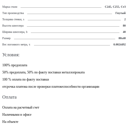
Марка стали
С245, С255, Ст3
Тип производства
Гнутый
Толщина стенки, s
2
Высота швеллера
80
Ширина швеллера, b
40
Размер
80х40
Вес погонного метра, т.
0.0024492
Условия:
100% предоплата
50% предоплата, 50% по факту поставки металлопроката
100 % оплата по факту поставки
отсрочка платежа после проверки платежеспособности организации
Оплата
Оплата на расчетный счет
Наличными в офисе
На объекте