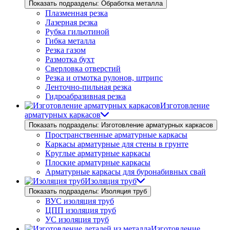
Показать подразделы: Обработка металла
Плазменная резка
Лазерная резка
Рубка гильотиной
Гибка металла
Резка газом
Размотка бухт
Сверловка отверстий
Резка и отмотка рулонов, штрипс
Ленточно-пильная резка
Гидроабразивная резка
Изготовление
арматурных каркасов
Показать подразделы: Изготовление арматурных каркасов
Пространственные арматурные каркасы
Каркасы арматурные для стены в грунте
Круглые арматурные каркасы
Плоские арматурные каркасы
Арматурные каркасы для буронабивных свай
Изоляция труб
Показать подразделы: Изоляция труб
ВУС изоляция труб
ЦПП изоляция труб
УС изоляция труб
Изготовление