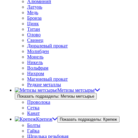
Алюминий
Латунь
Медь
Бронза
Цинк
Титан
Олово
Свинец
Дюралевый прокат
Молибден
Монель
Никель
Вольфрам
Нихром
Магниевый прокат
Редкие металлы
Метизы метсырье
Показать подразделы: Метизы метсырье
Проволока
Сетка
Канат
Крепеж
Показать подразделы: Крепеж
Болты
Гайка
Шпилька резьбовая