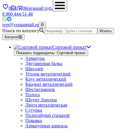
0
0
0
Корзина
0
руб.
8 800 444-51-48
tver@vestametall.ru
Поиск по каталогу
Искать
Каталог
Сортовой прокат
Показать подразделы: Сортовой прокат
Арматура
Двутавровая балка
Швеллер
Уголок металлический
Круг металлический
Квадрат металлический
Шестигранник
Полоса
Шпунт Ларсена
Лента металлическая
Сутунка
Полособульб стальной
Поковка
Арматурные каркасы