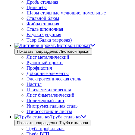
Дробь стальная
Цильпебс
Шары стальные мелющие, помольные
Стальной блюм
Фибра стальная
Сталь шпоночная
Втулка чугунная
Тавр (Балка тавровая)
Листовой прокат
Показать подразделы: Листовой прокат
Лист металлический
Рулонный прокат
Профнастил
Доборные элементы
Электротехническая сталь
Настил
Плита металлическая
Лист биметаллический
Полимерный лист
Инструментальная сталь
Износостойкие листы
Труба стальная
Показать подразделы: Труба стальная
Труба профильная
Труба ВГП