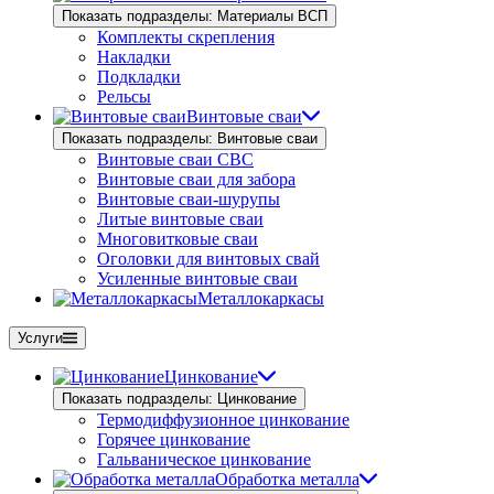
Показать подразделы: Материалы ВСП
Комплекты скрепления
Накладки
Подкладки
Рельсы
Винтовые сваи
Показать подразделы: Винтовые сваи
Винтовые сваи СВС
Винтовые сваи для забора
Винтовые сваи-шурупы
Литые винтовые сваи
Многовитковые сваи
Оголовки для винтовых свай
Усиленные винтовые сваи
Металлокаркасы
Услуги
Цинкование
Показать подразделы: Цинкование
Термодиффузионное цинкование
Горячее цинкование
Гальваническое цинкование
Обработка металла