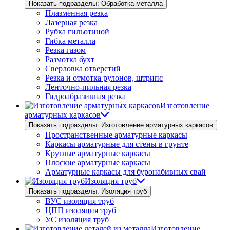
Показать подразделы: Обработка металла
Плазменная резка
Лазерная резка
Рубка гильотиной
Гибка металла
Резка газом
Размотка бухт
Сверловка отверстий
Резка и отмотка рулонов, штрипс
Ленточно-пильная резка
Гидроабразивная резка
Изготовление
арматурных каркасов
Показать подразделы: Изготовление арматурных каркасов
Пространственные арматурные каркасы
Каркасы арматурные для стены в грунте
Круглые арматурные каркасы
Плоские арматурные каркасы
Арматурные каркасы для буронабивных свай
Изоляция труб
Показать подразделы: Изоляция труб
ВУС изоляция труб
ЦПП изоляция труб
УС изоляция труб
Изготовление