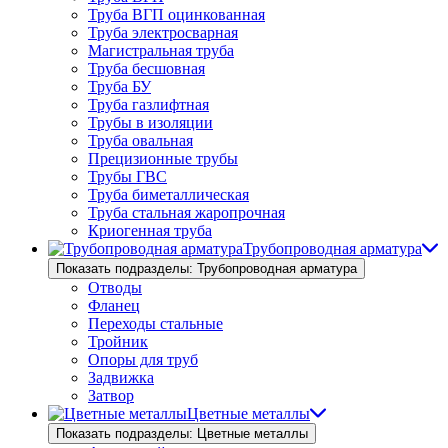
Труба ВГП оцинкованная
Труба электросварная
Магистральная труба
Труба бесшовная
Труба БУ
Труба газлифтная
Трубы в изоляции
Труба овальная
Прецизионные трубы
Трубы ГВС
Труба биметаллическая
Труба стальная жаропрочная
Криогенная труба
Трубопроводная арматура
Показать подразделы: Трубопроводная арматура
Отводы
Фланец
Переходы стальные
Тройник
Опоры для труб
Задвижка
Затвор
Цветные металлы
Показать подразделы: Цветные металлы