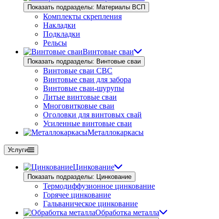
Показать подразделы: Материалы ВСП
Комплекты скрепления
Накладки
Подкладки
Рельсы
Винтовые сваи
Показать подразделы: Винтовые сваи
Винтовые сваи СВС
Винтовые сваи для забора
Винтовые сваи-шурупы
Литые винтовые сваи
Многовитковые сваи
Оголовки для винтовых свай
Усиленные винтовые сваи
Металлокаркасы
Услуги
Цинкование
Показать подразделы: Цинкование
Термодиффузионное цинкование
Горячее цинкование
Гальваническое цинкование
Обработка металла