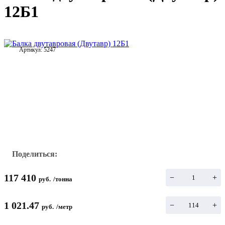
12Б1
Артикул:
5247
Поделиться:
117 410
−
+
руб.
/
тонна
1 021.47
−
+
руб.
/
метр