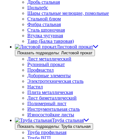
Дробь стальная
Цильпебс
Шары стальные мелющие, помольные
Стальной блюм
Фибра стальная
Сталь шпоночная
Втулка чугунная
Тавр (Балка тавровая)
Листовой прокат
Показать подразделы: Листовой прокат
Лист металлический
Рулонный прокат
Профнастил
Доборные элементы
Электротехническая сталь
Настил
Плита металлическая
Лист биметаллический
Полимерный лист
Инструментальная сталь
Износостойкие листы
Труба стальная
Показать подразделы: Труба стальная
Труба профильная
Труба ВГП