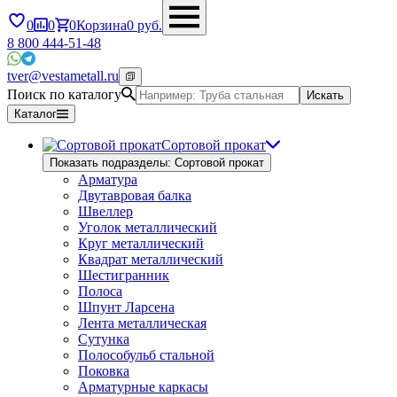
0
0
0
Корзина
0
руб.
8 800 444-51-48
tver@vestametall.ru
Поиск по каталогу
Искать
Каталог
Сортовой прокат
Показать подразделы: Сортовой прокат
Арматура
Двутавровая балка
Швеллер
Уголок металлический
Круг металлический
Квадрат металлический
Шестигранник
Полоса
Шпунт Ларсена
Лента металлическая
Сутунка
Полособульб стальной
Поковка
Арматурные каркасы