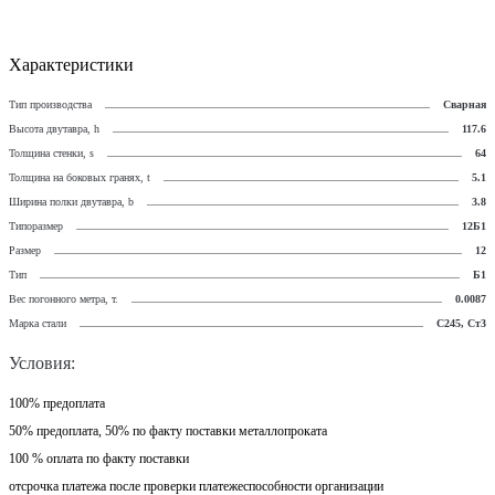
Характеристики
Тип производства
Сварная
Высота двутавра, h
117.6
Толщина стенки, s
64
Толщина на боковых гранях, t
5.1
Ширина полки двутавра, b
3.8
Типоразмер
12Б1
Размер
12
Тип
Б1
Вес погонного метра, т.
0.0087
Марка стали
С245, Ст3
Условия:
100% предоплата
50% предоплата, 50% по факту поставки металлопроката
100 % оплата по факту поставки
отсрочка платежа после проверки платежеспособности организации