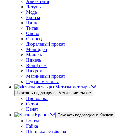
Алюминий
Латунь
Медь
Бронза
Цинк
Титан
Олово
Свинец
Дюралевый прокат
Молибден
Монель
Никель
Вольфрам
Нихром
Магниевый прокат
Редкие металлы
Метизы метсырье
Показать подразделы: Метизы метсырье
Проволока
Сетка
Канат
Крепеж
Показать подразделы: Крепеж
Болты
Гайка
Шпилька резьбовая