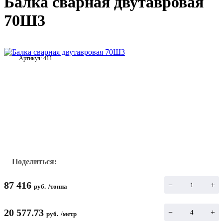
Балка сварная двутавровая
70Ш3
Артикул:
411
Поделиться:
87 416
−
+
руб.
/
тонна
20 577.73
−
+
руб.
/
метр