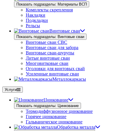
Показать подразделы: Материалы ВСП
Комплекты скрепления
Накладки
Подкладки
Рельсы
Винтовые сваи
Показать подразделы: Винтовые сваи
Винтовые сваи СВС
Винтовые сваи для забора
Винтовые сваи-шурупы
Литые винтовые сваи
Многовитковые сваи
Оголовки для винтовых свай
Усиленные винтовые сваи
Металлокаркасы
Услуги
Цинкование
Показать подразделы: Цинкование
Термодиффузионное цинкование
Горячее цинкование
Гальваническое цинкование
Обработка металла