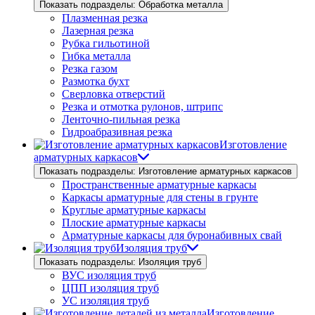
Показать подразделы: Обработка металла
Плазменная резка
Лазерная резка
Рубка гильотиной
Гибка металла
Резка газом
Размотка бухт
Сверловка отверстий
Резка и отмотка рулонов, штрипс
Ленточно-пильная резка
Гидроабразивная резка
Изготовление
арматурных каркасов
Показать подразделы: Изготовление арматурных каркасов
Пространственные арматурные каркасы
Каркасы арматурные для стены в грунте
Круглые арматурные каркасы
Плоские арматурные каркасы
Арматурные каркасы для буронабивных свай
Изоляция труб
Показать подразделы: Изоляция труб
ВУС изоляция труб
ЦПП изоляция труб
УС изоляция труб
Изготовление