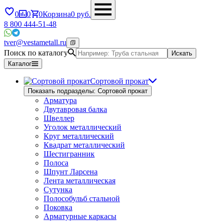
0
0
0
Корзина
0
руб.
8 800 444-51-48
tver@vestametall.ru
Поиск по каталогу
Искать
Каталог
Сортовой прокат
Показать подразделы: Сортовой прокат
Арматура
Двутавровая балка
Швеллер
Уголок металлический
Круг металлический
Квадрат металлический
Шестигранник
Полоса
Шпунт Ларсена
Лента металлическая
Сутунка
Полособульб стальной
Поковка
Арматурные каркасы