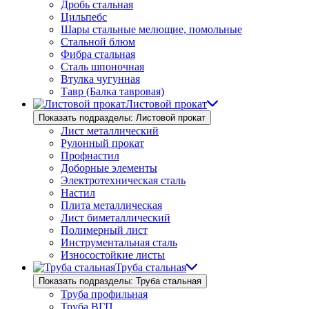
Дробь стальная
Цильпебс
Шары стальные мелющие, помольные
Стальной блюм
Фибра стальная
Сталь шпоночная
Втулка чугунная
Тавр (Балка тавровая)
Листовой прокат
Показать подразделы: Листовой прокат
Лист металлический
Рулонный прокат
Профнастил
Доборные элементы
Электротехническая сталь
Настил
Плита металлическая
Лист биметаллический
Полимерный лист
Инструментальная сталь
Износостойкие листы
Труба стальная
Показать подразделы: Труба стальная
Труба профильная
Труба ВГП