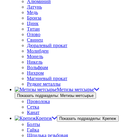
Алюминий
Латунь
Медь
Бронза
Цинк
Титан
Олово
Свинец
Дюралевый прокат
Молибден
Монель
Никель
Вольфрам
Нихром
Магниевый прокат
Редкие металлы
Метизы метсырье
Показать подразделы: Метизы метсырье
Проволока
Сетка
Канат
Крепеж
Показать подразделы: Крепеж
Болты
Гайка
Шпилька резьбовая