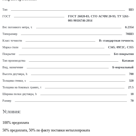
Тип
Ш3
ГОСТ
ГОСТ 26020-83, СТО АСЧМ 20-93, ТУ 5261-
001-90116746-2014
Вес погонного метра, т.
0.2354
Типоразмер
70Ш3
Класс точности
В: стандартная точность
Марка стали
С345, 09Г2С, С355
Покрытие
Без покрытия
Тип производства
Катаная
Вид, назначение
Б-нормальный
Высота двутавра, h
700
Толщина стенки, s
320
Толщина на боковых гранях, t
27.5
Ширина полки двутавра, b
18
Размер
70
Условия:
100% предоплата
50% предоплата, 50% по факту поставки металлопроката