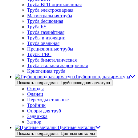
Труба ВГП оцинкованная
Труба электросварная
Магистральная труба
Труба бесшовная
Труба БУ
Труба газлифтная
Трубы в изоляции
Труба овальная
Прецизионные трубы
Трубы ГВС
Труба биметаллическая
Труба стальная жаропрочная
Криогенная труба
Трубопроводная арматура
Показать подразделы: Трубопроводная арматура
Отводы
Фланец
Переходы стальные
Тройник
Опоры для труб
Задвижка
Затвор
Цветные металлы
Показать подразделы: Цветные металлы