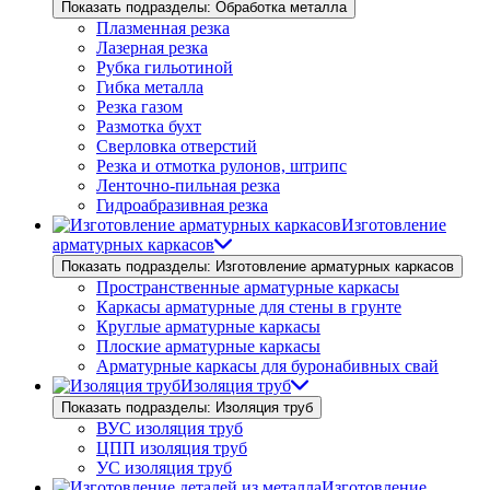
Показать подразделы: Обработка металла
Плазменная резка
Лазерная резка
Рубка гильотиной
Гибка металла
Резка газом
Размотка бухт
Сверловка отверстий
Резка и отмотка рулонов, штрипс
Ленточно-пильная резка
Гидроабразивная резка
Изготовление
арматурных каркасов
Показать подразделы: Изготовление арматурных каркасов
Пространственные арматурные каркасы
Каркасы арматурные для стены в грунте
Круглые арматурные каркасы
Плоские арматурные каркасы
Арматурные каркасы для буронабивных свай
Изоляция труб
Показать подразделы: Изоляция труб
ВУС изоляция труб
ЦПП изоляция труб
УС изоляция труб
Изготовление