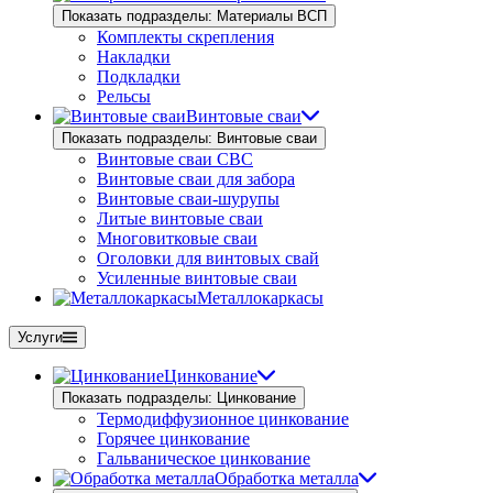
Показать подразделы: Материалы ВСП
Комплекты скрепления
Накладки
Подкладки
Рельсы
Винтовые сваи
Показать подразделы: Винтовые сваи
Винтовые сваи СВС
Винтовые сваи для забора
Винтовые сваи-шурупы
Литые винтовые сваи
Многовитковые сваи
Оголовки для винтовых свай
Усиленные винтовые сваи
Металлокаркасы
Услуги
Цинкование
Показать подразделы: Цинкование
Термодиффузионное цинкование
Горячее цинкование
Гальваническое цинкование
Обработка металла