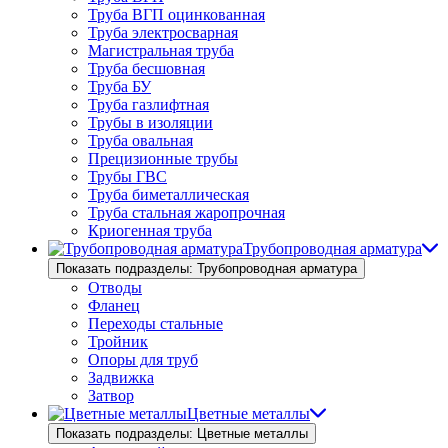
Труба ВГП оцинкованная
Труба электросварная
Магистральная труба
Труба бесшовная
Труба БУ
Труба газлифтная
Трубы в изоляции
Труба овальная
Прецизионные трубы
Трубы ГВС
Труба биметаллическая
Труба стальная жаропрочная
Криогенная труба
Трубопроводная арматура
Показать подразделы: Трубопроводная арматура
Отводы
Фланец
Переходы стальные
Тройник
Опоры для труб
Задвижка
Затвор
Цветные металлы
Показать подразделы: Цветные металлы