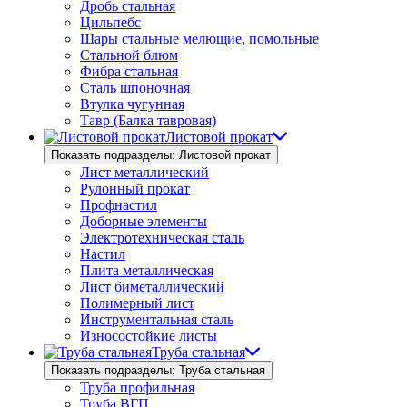
Дробь стальная
Цильпебс
Шары стальные мелющие, помольные
Стальной блюм
Фибра стальная
Сталь шпоночная
Втулка чугунная
Тавр (Балка тавровая)
Листовой прокат
Показать подразделы: Листовой прокат
Лист металлический
Рулонный прокат
Профнастил
Доборные элементы
Электротехническая сталь
Настил
Плита металлическая
Лист биметаллический
Полимерный лист
Инструментальная сталь
Износостойкие листы
Труба стальная
Показать подразделы: Труба стальная
Труба профильная
Труба ВГП