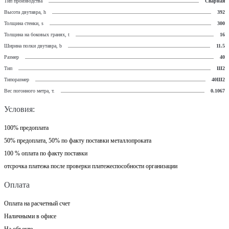
Тип производства
Сварная
Высота двутавра, h
392
Толщина стенки, s
300
Толщина на боковых гранях, t
16
Ширина полки двутавра, b
11.5
Размер
40
Тип
Ш2
Типоразмер
40Ш2
Вес погонного метра, т.
0.1067
Условия:
100% предоплата
50% предоплата, 50% по факту поставки металлопроката
100 % оплата по факту поставки
отсрочка платежа после проверки платежеспособности организации
Оплата
Оплата на расчетный счет
Наличными в офисе