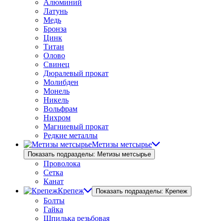
Алюминий
Латунь
Медь
Бронза
Цинк
Титан
Олово
Свинец
Дюралевый прокат
Молибден
Монель
Никель
Вольфрам
Нихром
Магниевый прокат
Редкие металлы
Метизы метсырье
Показать подразделы: Метизы метсырье
Проволока
Сетка
Канат
Крепеж
Показать подразделы: Крепеж
Болты
Гайка
Шпилька резьбовая