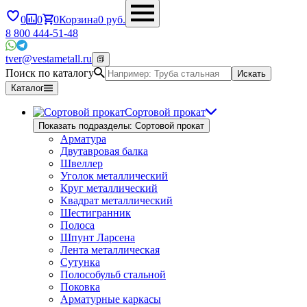
0
0
0
Корзина
0
руб.
8 800 444-51-48
tver@vestametall.ru
Поиск по каталогу
Искать
Каталог
Сортовой прокат
Показать подразделы: Сортовой прокат
Арматура
Двутавровая балка
Швеллер
Уголок металлический
Круг металлический
Квадрат металлический
Шестигранник
Полоса
Шпунт Ларсена
Лента металлическая
Сутунка
Полособульб стальной
Поковка
Арматурные каркасы