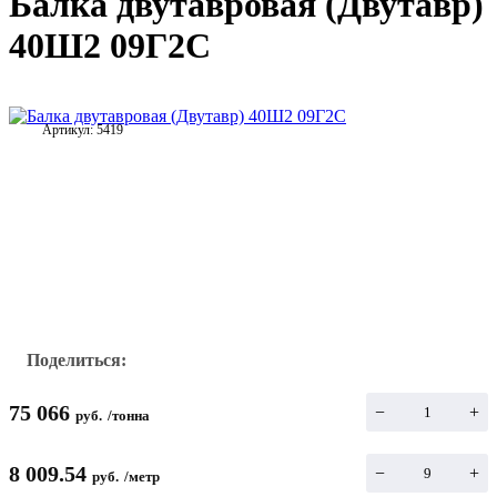
Балка двутавровая (Двутавр)
40Ш2 09Г2С
Артикул:
5419
Поделиться:
75 066
−
+
руб.
/
тонна
8 009.54
−
+
руб.
/
метр