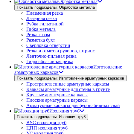
Обработка металла
Показать подразделы: Обработка металла
Плазменная резка
Лазерная резка
Рубка гильотиной
Гибка металла
Резка газом
Размотка бухт
Сверловка отверстий
Резка и отмотка рулонов, штрипс
Ленточно-пильная резка
Гидроабразивная резка
Изготовление
арматурных каркасов
Показать подразделы: Изготовление арматурных каркасов
Пространственные арматурные каркасы
Каркасы арматурные для стены в грунте
Круглые арматурные каркасы
Плоские арматурные каркасы
Арматурные каркасы для буронабивных свай
Изоляция труб
Показать подразделы: Изоляция труб
ВУС изоляция труб
ЦПП изоляция труб
УС изоляция труб