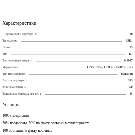
Характеристики
Ширина полки двутавра, b
10
Типоразмер
35К1
Размер
35
Тип
К1
Вес погонного метра, т.
0.1097
Марка стали
С245, С255, Ст3Гпс, Ст3Гсп, Ст3
Тип производства
Катаная
Высота двутавра, h
343
Толщина стенки, s
350
Толщина на боковых гранях, t
15
Условия:
100% предоплата
50% предоплата, 50% по факту поставки металлопроката
100 % оплата по факту поставки