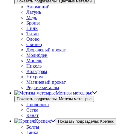
Показать подразделы: Цветные металлы
Алюминий
Латунь
Медь
Бронза
Цинк
Титан
Олово
Свинец
Дюралевый прокат
Молибден
Монель
Никель
Вольфрам
Нихром
Магниевый прокат
Редкие металлы
Метизы метсырье
Показать подразделы: Метизы метсырье
Проволока
Сетка
Канат
Крепеж
Показать подразделы: Крепеж
Болты
Гайка