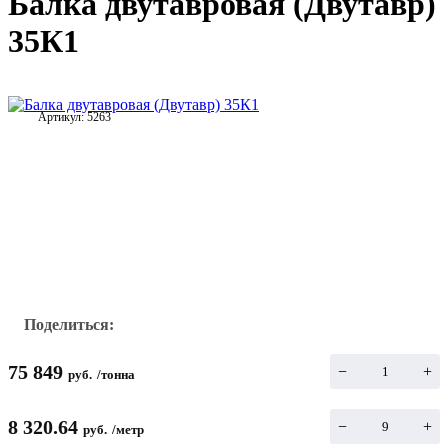
Балка двутавровая (Двутавр)
35К1
Артикул:
5263
Поделиться:
75 849
−
+
руб.
/
тонна
8 320.64
−
+
руб.
/
метр