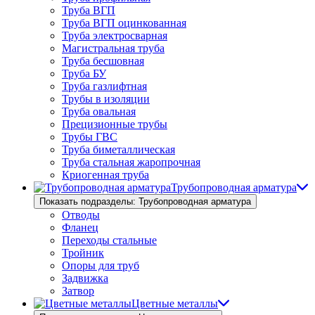
Труба ВГП
Труба ВГП оцинкованная
Труба электросварная
Магистральная труба
Труба бесшовная
Труба БУ
Труба газлифтная
Трубы в изоляции
Труба овальная
Прецизионные трубы
Трубы ГВС
Труба биметаллическая
Труба стальная жаропрочная
Криогенная труба
Трубопроводная арматура
Показать подразделы: Трубопроводная арматура
Отводы
Фланец
Переходы стальные
Тройник
Опоры для труб
Задвижка
Затвор
Цветные металлы