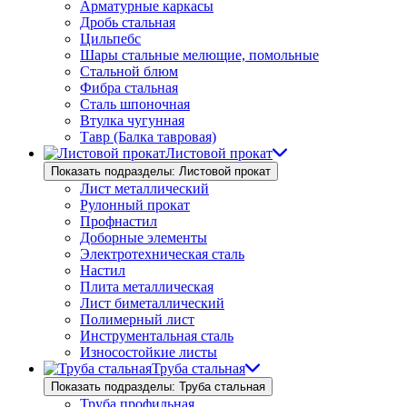
Арматурные каркасы
Дробь стальная
Цильпебс
Шары стальные мелющие, помольные
Стальной блюм
Фибра стальная
Сталь шпоночная
Втулка чугунная
Тавр (Балка тавровая)
Листовой прокат
Показать подразделы: Листовой прокат
Лист металлический
Рулонный прокат
Профнастил
Доборные элементы
Электротехническая сталь
Настил
Плита металлическая
Лист биметаллический
Полимерный лист
Инструментальная сталь
Износостойкие листы
Труба стальная
Показать подразделы: Труба стальная
Труба профильная