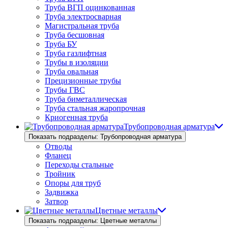
Труба ВГП оцинкованная
Труба электросварная
Магистральная труба
Труба бесшовная
Труба БУ
Труба газлифтная
Трубы в изоляции
Труба овальная
Прецизионные трубы
Трубы ГВС
Труба биметаллическая
Труба стальная жаропрочная
Криогенная труба
Трубопроводная арматура
Показать подразделы: Трубопроводная арматура
Отводы
Фланец
Переходы стальные
Тройник
Опоры для труб
Задвижка
Затвор
Цветные металлы
Показать подразделы: Цветные металлы