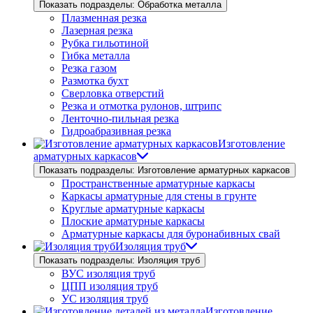
Показать подразделы: Обработка металла
Плазменная резка
Лазерная резка
Рубка гильотиной
Гибка металла
Резка газом
Размотка бухт
Сверловка отверстий
Резка и отмотка рулонов, штрипс
Ленточно-пильная резка
Гидроабразивная резка
Изготовление
арматурных каркасов
Показать подразделы: Изготовление арматурных каркасов
Пространственные арматурные каркасы
Каркасы арматурные для стены в грунте
Круглые арматурные каркасы
Плоские арматурные каркасы
Арматурные каркасы для буронабивных свай
Изоляция труб
Показать подразделы: Изоляция труб
ВУС изоляция труб
ЦПП изоляция труб
УС изоляция труб
Изготовление