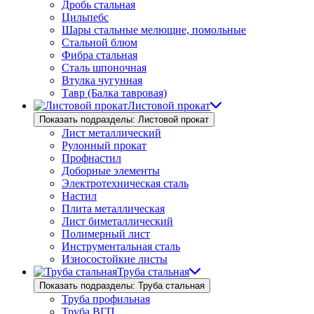
Дробь стальная
Цильпебс
Шары стальные мелющие, помольные
Стальной блюм
Фибра стальная
Сталь шпоночная
Втулка чугунная
Тавр (Балка тавровая)
Листовой прокат
Показать подразделы: Листовой прокат
Лист металлический
Рулонный прокат
Профнастил
Доборные элементы
Электротехническая сталь
Настил
Плита металлическая
Лист биметаллический
Полимерный лист
Инструментальная сталь
Износостойкие листы
Труба стальная
Показать подразделы: Труба стальная
Труба профильная
Труба ВГП