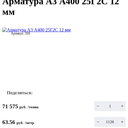
Арматура А3 А400 25Г2С 12
мм
Артикул:
316
Поделиться:
71 575
−
+
руб.
/
тонна
63.56
−
+
руб.
/
метр