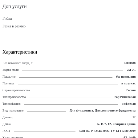
Доп услуги
Гибка
Резка в размер
Характеристики
Вес погонного метра, т.
0.000888
Марка стали
25Г2С
Покрытие
без покрытия
Поставка
в прутках
Страна производства
Россия
Тип производства
горячекатаная
Тип рифления
рифленая
Вид, назначение
Для фундамента, Для ленточного фундамента
Диаметр
12
Длина
6, 11.7, 12, немерная длина
ГОСТ
5781-82, Р 52544-2006, ТУ 14-1-5580-2009
Класс арматуры
А3, А400