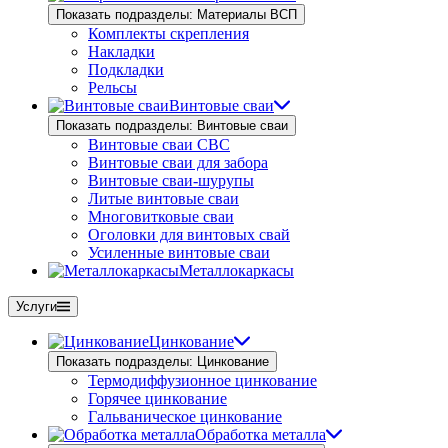
Показать подразделы: Материалы ВСП
Комплекты скрепления
Накладки
Подкладки
Рельсы
Винтовые сваи
Показать подразделы: Винтовые сваи
Винтовые сваи СВС
Винтовые сваи для забора
Винтовые сваи-шурупы
Литые винтовые сваи
Многовитковые сваи
Оголовки для винтовых свай
Усиленные винтовые сваи
Металлокаркасы
Услуги
Цинкование
Показать подразделы: Цинкование
Термодиффузионное цинкование
Горячее цинкование
Гальваническое цинкование
Обработка металла