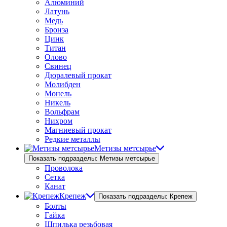
Алюминий
Латунь
Медь
Бронза
Цинк
Титан
Олово
Свинец
Дюралевый прокат
Молибден
Монель
Никель
Вольфрам
Нихром
Магниевый прокат
Редкие металлы
Метизы метсырье
Показать подразделы: Метизы метсырье
Проволока
Сетка
Канат
Крепеж
Показать подразделы: Крепеж
Болты
Гайка
Шпилька резьбовая