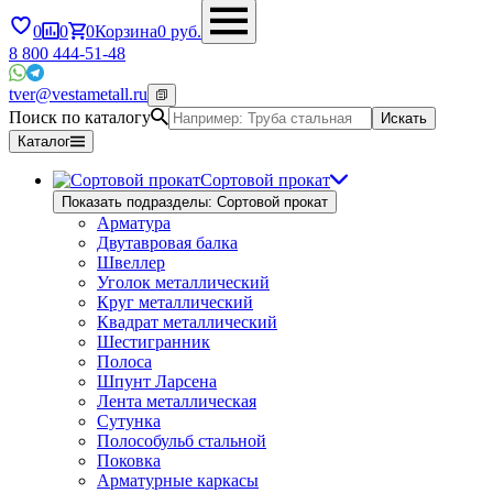
0
0
0
Корзина
0
руб.
8 800 444-51-48
tver@vestametall.ru
Поиск по каталогу
Искать
Каталог
Сортовой прокат
Показать подразделы: Сортовой прокат
Арматура
Двутавровая балка
Швеллер
Уголок металлический
Круг металлический
Квадрат металлический
Шестигранник
Полоса
Шпунт Ларсена
Лента металлическая
Сутунка
Полособульб стальной
Поковка
Арматурные каркасы