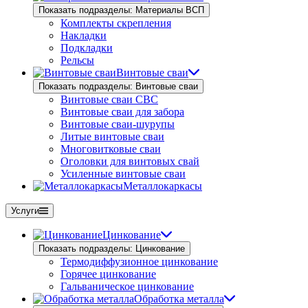
Показать подразделы: Материалы ВСП
Комплекты скрепления
Накладки
Подкладки
Рельсы
Винтовые сваи
Показать подразделы: Винтовые сваи
Винтовые сваи СВС
Винтовые сваи для забора
Винтовые сваи-шурупы
Литые винтовые сваи
Многовитковые сваи
Оголовки для винтовых свай
Усиленные винтовые сваи
Металлокаркасы
Услуги
Цинкование
Показать подразделы: Цинкование
Термодиффузионное цинкование
Горячее цинкование
Гальваническое цинкование
Обработка металла