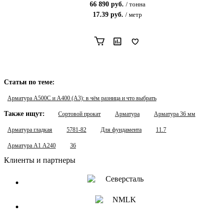
66 890
руб.
/
тонна
17.39
руб.
/
метр
Статьи по теме:
Арматура А500С и А400 (А3): в чём разница и что выбрать
Также ищут:
Сортовой прокат
Арматура
Арматура 36 мм
Арматура гладкая
5781-82
Для фундамента
11.7
Арматура А1 А240
36
Клиенты и партнеры