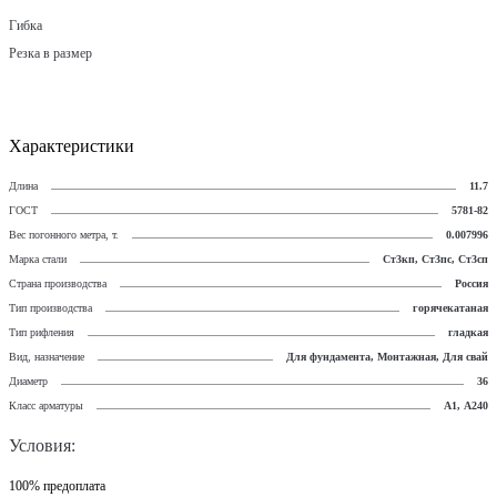
Гибка
Резка в размер
Характеристики
Длина
11.7
ГОСТ
5781-82
Вес погонного метра, т.
0.007996
Марка стали
Ст3кп, Ст3пс, Ст3сп
Страна производства
Россия
Тип производства
горячекатаная
Тип рифления
гладкая
Вид, назначение
Для фундамента, Монтажная, Для свай
Диаметр
36
Класс арматуры
А1, А240
Условия:
100% предоплата