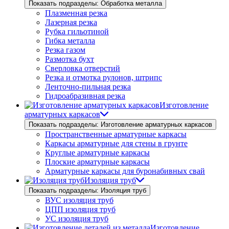
Показать подразделы: Обработка металла
Плазменная резка
Лазерная резка
Рубка гильотиной
Гибка металла
Резка газом
Размотка бухт
Сверловка отверстий
Резка и отмотка рулонов, штрипс
Ленточно-пильная резка
Гидроабразивная резка
Изготовление
арматурных каркасов
Показать подразделы: Изготовление арматурных каркасов
Пространственные арматурные каркасы
Каркасы арматурные для стены в грунте
Круглые арматурные каркасы
Плоские арматурные каркасы
Арматурные каркасы для буронабивных свай
Изоляция труб
Показать подразделы: Изоляция труб
ВУС изоляция труб
ЦПП изоляция труб
УС изоляция труб
Изготовление