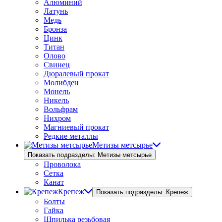
Алюминий
Латунь
Медь
Бронза
Цинк
Титан
Олово
Свинец
Дюралевый прокат
Молибден
Монель
Никель
Вольфрам
Нихром
Магниевый прокат
Редкие металлы
Метизы метсырье
Показать подразделы: Метизы метсырье
Проволока
Сетка
Канат
Крепеж
Показать подразделы: Крепеж
Болты
Гайка
Шпилька резьбовая