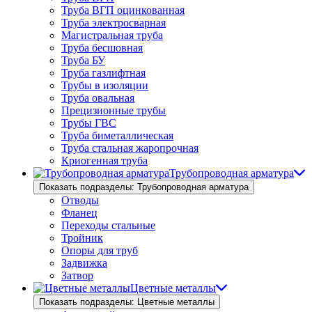
Труба ВГП оцинкованная
Труба электросварная
Магистральная труба
Труба бесшовная
Труба БУ
Труба газлифтная
Трубы в изоляции
Труба овальная
Прецизионные трубы
Трубы ГВС
Труба биметаллическая
Труба стальная жаропрочная
Криогенная труба
Трубопроводная арматура
Показать подразделы: Трубопроводная арматура
Отводы
Фланец
Переходы стальные
Тройник
Опоры для труб
Задвижка
Затвор
Цветные металлы
Показать подразделы: Цветные металлы