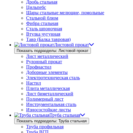
Дробь стальная
Цильпебс
Шары стальные мелющие, помольные
Стальной блюм
Фибра стальная
Сталь шпоночная
Втулка чугунная
Тавр (Балка тавровая)
Листовой прокат
Показать подразделы: Листовой прокат
Лист металлический
Рулонный прокат
Профнастил
Доборные элементы
Электротехническая сталь
Настил
Плита металлическая
Лист биметаллический
Полимерный лист
Инструментальная сталь
Износостойкие листы
Труба стальная
Показать подразделы: Труба стальная
Труба профильная
Труба ВГП