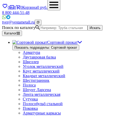
0
0
0
Корзина
0
руб.
8 800 444-51-48
tver@vestametall.ru
Поиск по каталогу
Искать
Каталог
Сортовой прокат
Показать подразделы: Сортовой прокат
Арматура
Двутавровая балка
Швеллер
Уголок металлический
Круг металлический
Квадрат металлический
Шестигранник
Полоса
Шпунт Ларсена
Лента металлическая
Сутунка
Полособульб стальной
Поковка
Арматурные каркасы