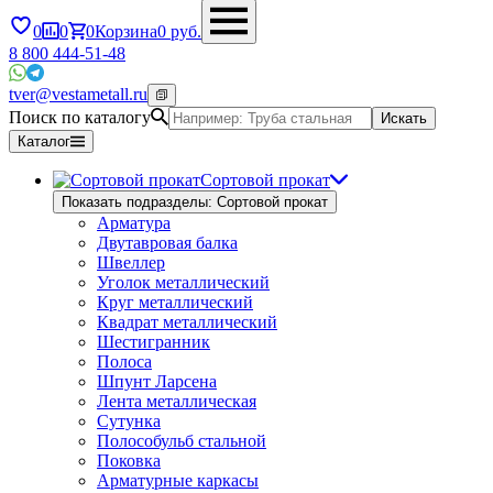
0
0
0
Корзина
0
руб.
8 800 444-51-48
tver@vestametall.ru
Поиск по каталогу
Искать
Каталог
Сортовой прокат
Показать подразделы: Сортовой прокат
Арматура
Двутавровая балка
Швеллер
Уголок металлический
Круг металлический
Квадрат металлический
Шестигранник
Полоса
Шпунт Ларсена
Лента металлическая
Сутунка
Полособульб стальной
Поковка
Арматурные каркасы