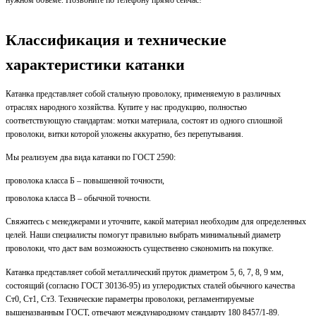
нужном объеме. Позвоните по телефону прямо сейчас!
Классификация и технические
характеристики катанки
Катанка представляет собой стальную проволоку, применяемую в различных
отраслях народного хозяйства. Купите у нас продукцию, полностью
соответствующую стандартам: мотки материала, состоят из одного сплошной
проволоки, витки которой уложены аккуратно, без перепутывания.
Мы реализуем два вида катанки по ГОСТ 2590:
проволока класса Б – повышенной точности,
проволока класса В – обычной точности.
Свяжитесь с менеджерами и уточните, какой материал необходим для определенных
целей. Наши специалисты помогут правильно выбрать минимальный диаметр
проволоки, что даст вам возможность существенно сэкономить на покупке.
Катанка представляет собой металлический пруток диаметром 5, 6, 7, 8, 9 мм,
состоящий (согласно ГОСТ 30136-95) из углеродистых сталей обычного качества
Ст0, Ст1, Ст3. Технические параметры проволоки, регламентируемые
вышеназванным ГОСТ, отвечают международному стандарту 180 8457/1-89.