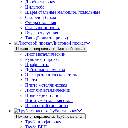
Дробь стальная
Цильпебс
Шары стальные мелющие, помольные
Стальной блюм
Фибра стальная
Сталь шпоночная
Втулка чугунная
Тавр (Балка тавровая)
Листовой прокат
Показать подразделы: Листовой прокат
Лист металлический
Рулонный прокат
Профнастил
Доборные элементы
Электротехническая сталь
Настил
Плита металлическая
Лист биметаллический
Полимерный лист
Инструментальная сталь
Износостойкие листы
Труба стальная
Показать подразделы: Труба стальная
Труба профильная
Труба ВГП