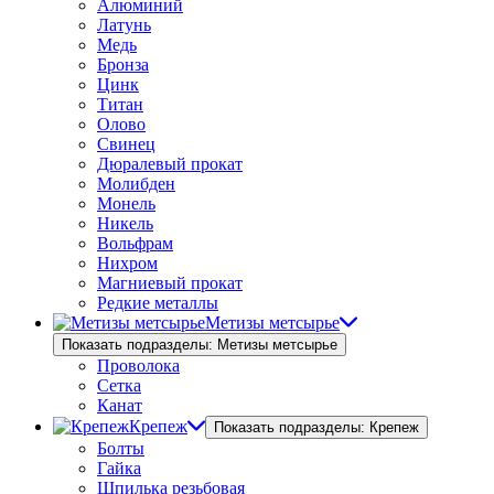
Алюминий
Латунь
Медь
Бронза
Цинк
Титан
Олово
Свинец
Дюралевый прокат
Молибден
Монель
Никель
Вольфрам
Нихром
Магниевый прокат
Редкие металлы
Метизы метсырье
Показать подразделы: Метизы метсырье
Проволока
Сетка
Канат
Крепеж
Показать подразделы: Крепеж
Болты
Гайка
Шпилька резьбовая