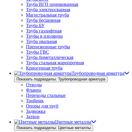
Труба ВГП оцинкованная
Труба электросварная
Магистральная труба
Труба бесшовная
Труба БУ
Труба газлифтная
Трубы в изоляции
Труба овальная
Прецизионные трубы
Трубы ГВС
Труба биметаллическая
Труба стальная жаропрочная
Криогенная труба
Трубопроводная арматура
Показать подразделы: Трубопроводная арматура
Отводы
Фланец
Переходы стальные
Тройник
Опоры для труб
Задвижка
Затвор
Цветные металлы
Показать подразделы: Цветные металлы