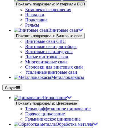
Показать подразделы: Материалы ВСП
Комплекты скрепления
Накладки
Подкладки
Рельсы
Винтовые сваи
Показать подразделы: Винтовые сваи
Винтовые сваи СВС
Винтовые сваи для забора
Винтовые сваи-шурупы
Литые винтовые сваи
Многовитковые сваи
Оголовки для винтовых свай
Усиленные винтовые сваи
Металлокаркасы
Услуги
Цинкование
Показать подразделы: Цинкование
Термодиффузионное цинкование
Горячее цинкование
Гальваническое цинкование
Обработка металла