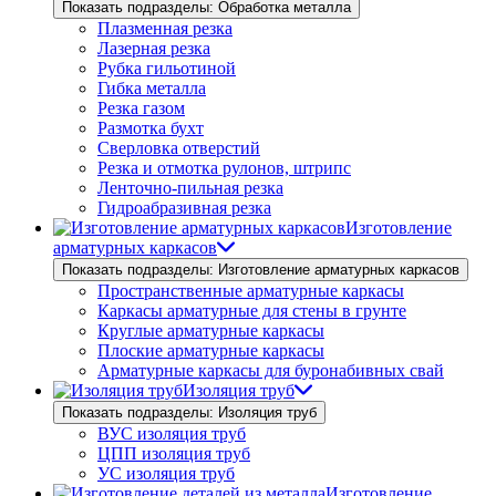
Показать подразделы: Обработка металла
Плазменная резка
Лазерная резка
Рубка гильотиной
Гибка металла
Резка газом
Размотка бухт
Сверловка отверстий
Резка и отмотка рулонов, штрипс
Ленточно-пильная резка
Гидроабразивная резка
Изготовление
арматурных каркасов
Показать подразделы: Изготовление арматурных каркасов
Пространственные арматурные каркасы
Каркасы арматурные для стены в грунте
Круглые арматурные каркасы
Плоские арматурные каркасы
Арматурные каркасы для буронабивных свай
Изоляция труб
Показать подразделы: Изоляция труб
ВУС изоляция труб
ЦПП изоляция труб
УС изоляция труб
Изготовление