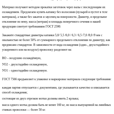
Материал получают методом прокатки заготовок через валы с последующим их
охлаждением. Предлагаем купить катанку без волосовин (пузырей и пустот в теле
материала), а также без закатов и заусенец на поверхности. Диаметр, и предельное
отклонение по нему, масса (метраж) и площадь поперечного сечения в нашей
продукции советует требованиям ГОСТ 2590.
Закажите стандартные диаметры катанки 5,0/ 5,5 /6,0 / 6,3 / 6,5 /7,0 /8,0 /9 мм с
овальностью не более 50% от суммарного предельного отклонения по диаметру, как
предписано стандартом. В зависимости от вида охлаждения (одно-, двухстадийного
ускоренного или на воздухе) проволоку разделяют на:
ВО – воздушно охлаждённую,
УО2 – двухстадийно охлажденную,
УО1 – одностадийно охлажденную.
ГОСТ 7566 предъявляет к упаковке и маркировке материала следующие требования:
каждая партия отпускается с документами, где указывается качество и описывается
способ охлаждения;
состоящие из двух отрезков мотки должны иметь 2 ярлыка;
масса одного мотка должна быть не менее 160 кг, но масса выпущенной на линейных
станках проволоки — более 50 кг.