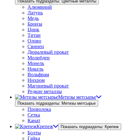
Показать подразделы: Цветные металлы
Алюминий
Латунь
Медь
Бронза
Цинк
Титан
Олово
Свинец
Дюралевый прокат
Молибден
Монель
Никель
Вольфрам
Нихром
Магниевый прокат
Редкие металлы
Метизы метсырье
Показать подразделы: Метизы метсырье
Проволока
Сетка
Канат
Крепеж
Показать подразделы: Крепеж
Болты
Гайка