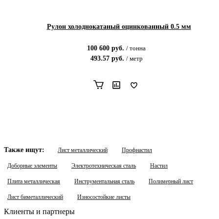
Рулон холоднокатаный оцинкованный 0.5 мм
100 600
руб.
/
тонна
493.57
руб.
/
метр
Также ищут:
Лист металлический
Профнастил
Доборные элементы
Электротехническая сталь
Настил
Плита металлическая
Инструментальная сталь
Полимерный лист
Лист биметаллический
Износостойкие листы
Клиенты и партнеры