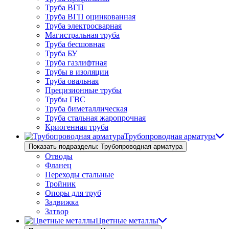
Труба ВГП
Труба ВГП оцинкованная
Труба электросварная
Магистральная труба
Труба бесшовная
Труба БУ
Труба газлифтная
Трубы в изоляции
Труба овальная
Прецизионные трубы
Трубы ГВС
Труба биметаллическая
Труба стальная жаропрочная
Криогенная труба
Трубопроводная арматура
Показать подразделы: Трубопроводная арматура
Отводы
Фланец
Переходы стальные
Тройник
Опоры для труб
Задвижка
Затвор
Цветные металлы