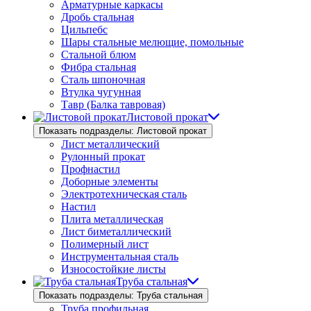
Арматурные каркасы
Дробь стальная
Цильпебс
Шары стальные мелющие, помольные
Стальной блюм
Фибра стальная
Сталь шпоночная
Втулка чугунная
Тавр (Балка тавровая)
Листовой прокат
Показать подразделы: Листовой прокат
Лист металлический
Рулонный прокат
Профнастил
Доборные элементы
Электротехническая сталь
Настил
Плита металлическая
Лист биметаллический
Полимерный лист
Инструментальная сталь
Износостойкие листы
Труба стальная
Показать подразделы: Труба стальная
Труба профильная