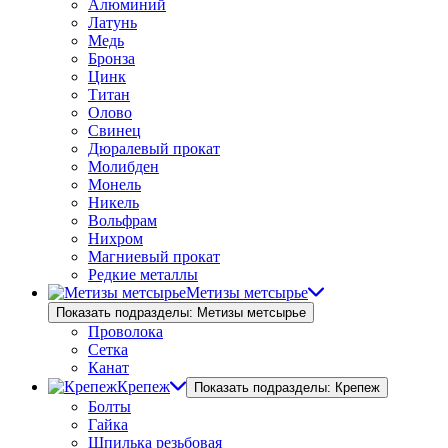
Алюминий
Латунь
Медь
Бронза
Цинк
Титан
Олово
Свинец
Дюралевый прокат
Молибден
Монель
Никель
Вольфрам
Нихром
Магниевый прокат
Редкие металлы
Метизы метсырье
Показать подразделы: Метизы метсырье
Проволока
Сетка
Канат
Крепеж
Показать подразделы: Крепеж
Болты
Гайка
Шпилька резьбовая