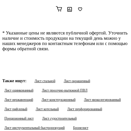
* Указанные цены не являются публичной офертой. Уточнить
наличие и стоимость продукции на текущий день можно у
наших менеджеров по контактным телефонам или с помощью
формы обратной связи.
Также ищут:
Лист стальной
Лист окрашенный
Лист оцинкованный
Лист просечно-вытяжной ПВЛ
Лист нержавеющий
Лист конструкционный
Лист низколегированный
Лист рифленый
Лист котельный
Лист перфорированный
Прецизионный лист
Лист судостроительный
Лист инструментальный быстрорежущий
Бронелист