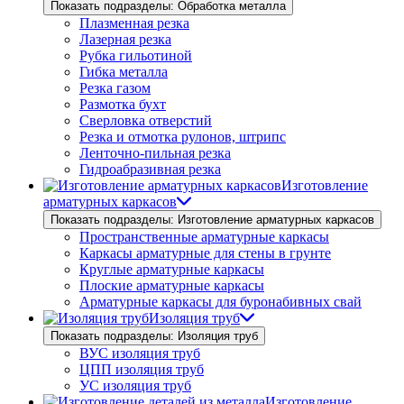
Показать подразделы: Обработка металла
Плазменная резка
Лазерная резка
Рубка гильотиной
Гибка металла
Резка газом
Размотка бухт
Сверловка отверстий
Резка и отмотка рулонов, штрипс
Ленточно-пильная резка
Гидроабразивная резка
Изготовление
арматурных каркасов
Показать подразделы: Изготовление арматурных каркасов
Пространственные арматурные каркасы
Каркасы арматурные для стены в грунте
Круглые арматурные каркасы
Плоские арматурные каркасы
Арматурные каркасы для буронабивных свай
Изоляция труб
Показать подразделы: Изоляция труб
ВУС изоляция труб
ЦПП изоляция труб
УС изоляция труб
Изготовление