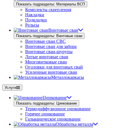
Показать подразделы: Материалы ВСП
Комплекты скрепления
Накладки
Подкладки
Рельсы
Винтовые сваи
Показать подразделы: Винтовые сваи
Винтовые сваи СВС
Винтовые сваи для забора
Винтовые сваи-шурупы
Литые винтовые сваи
Многовитковые сваи
Оголовки для винтовых свай
Усиленные винтовые сваи
Металлокаркасы
Услуги
Цинкование
Показать подразделы: Цинкование
Термодиффузионное цинкование
Горячее цинкование
Гальваническое цинкование
Обработка металла