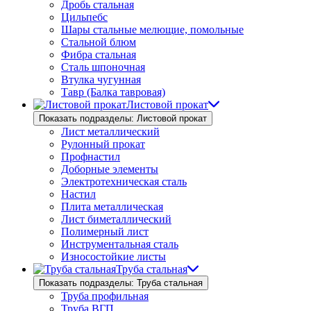
Дробь стальная
Цильпебс
Шары стальные мелющие, помольные
Стальной блюм
Фибра стальная
Сталь шпоночная
Втулка чугунная
Тавр (Балка тавровая)
Листовой прокат
Показать подразделы: Листовой прокат
Лист металлический
Рулонный прокат
Профнастил
Доборные элементы
Электротехническая сталь
Настил
Плита металлическая
Лист биметаллический
Полимерный лист
Инструментальная сталь
Износостойкие листы
Труба стальная
Показать подразделы: Труба стальная
Труба профильная
Труба ВГП