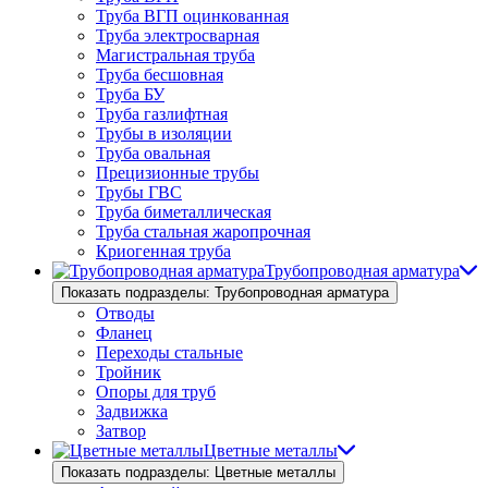
Труба ВГП оцинкованная
Труба электросварная
Магистральная труба
Труба бесшовная
Труба БУ
Труба газлифтная
Трубы в изоляции
Труба овальная
Прецизионные трубы
Трубы ГВС
Труба биметаллическая
Труба стальная жаропрочная
Криогенная труба
Трубопроводная арматура
Показать подразделы: Трубопроводная арматура
Отводы
Фланец
Переходы стальные
Тройник
Опоры для труб
Задвижка
Затвор
Цветные металлы
Показать подразделы: Цветные металлы