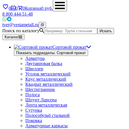
0
0
0
Корзина
0
руб.
8 800 444-51-48
tver@vestametall.ru
Поиск по каталогу
Искать
Каталог
Сортовой прокат
Показать подразделы: Сортовой прокат
Арматура
Двутавровая балка
Швеллер
Уголок металлический
Круг металлический
Квадрат металлический
Шестигранник
Полоса
Шпунт Ларсена
Лента металлическая
Сутунка
Полособульб стальной
Поковка
Арматурные каркасы