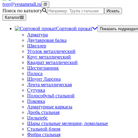
tver@vestametall.ru
Поиск по каталогу
Искать
Каталог
Сортовой прокат
Показать подраздел
Арматура
Двутавровая балка
Швеллер
Уголок металлический
Круг металлический
Квадрат металлический
Шестигранник
Полоса
Шпунт Ларсена
Лента металлическая
Сутунка
Полособульб стальной
Поковка
Арматурные каркасы
Дробь стальная
Цильпебс
Шары стальные мелющие, помольные
Стальной блюм
Фибра стальная