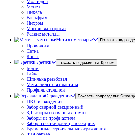
Молибден
Монель
Никель
Вольфрам
Нихром
Магниевый прокат
Редкие металлы
Метизы метсырье
Показать подразд
Проволока
Сетка
Канат
Крепеж
Показать подразделы: Крепеж
Болты
Гайка
Шпилька резьбовая
Металлическая пластина
Профиль стальной
Ограждения
Показать подразделы: Огражд
ПКЛ ограждения
Забор сварной секционный
3Д заборы из сварных прутьев
Заборы из профнастила
Забор из сетки рабицы в секциях
Временные строительные ограждения
Фан барьер