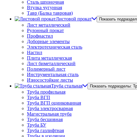
Сталь шпоночная
Втулка чугунная
Тавр (Балка тавровая)
Листовой прокат
Показать подраздел
Лист металлический
Рулонный прокат
Профнастил
Доборные элементы
Электротехническая сталь
Настил
Плита металлическая
Лист биметаллический
Полимерный лист
Инструментальная сталь
Износостойкие листы
Труба стальная
Показать подразделы: Т
Труба профильная
Труба ВГП
Труба ВГП оцинкованная
Труба электросварная
Магистральная труба
Труба бесшовная
Труба БУ
Труба газлифтная
Трубы в изоляции