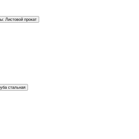
ы: Листовой прокат
руба стальная