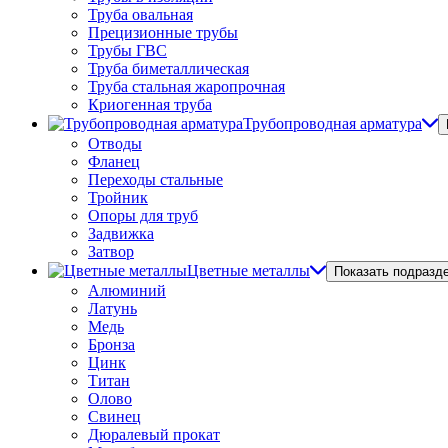
Труба овальная
Прецизионные трубы
Трубы ГВС
Труба биметаллическая
Труба стальная жаропрочная
Криогенная труба
Трубопроводная арматура
Отводы
Фланец
Переходы стальные
Тройник
Опоры для труб
Задвижка
Затвор
Цветные металлы
Показать подразд
Алюминий
Латунь
Медь
Бронза
Цинк
Титан
Олово
Свинец
Дюралевый прокат