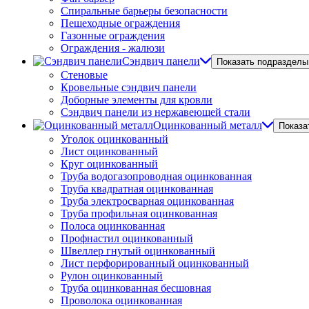
Спиральные барьеры безопасности
Пешеходные ограждения
Газонные ограждения
Ограждения - жалюзи
Сэндвич панели
Показать подразделы
Стеновые
Кровельные сэндвич панели
Доборные элементы для кровли
Сэндвич панели из нержавеющей стали
Оцинкованный металл
Показа
Уголок оцинкованный
Лист оцинкованный
Круг оцинкованный
Труба водогазопроводная оцинкованная
Труба квадратная оцинкованная
Труба электросварная оцинкованная
Труба профильная оцинкованная
Полоса оцинкованная
Профнастил оцинкованный
Швеллер гнутый оцинкованный
Лист перфорированный оцинкованный
Рулон оцинкованный
Труба оцинкованная бесшовная
Проволока оцинкованная