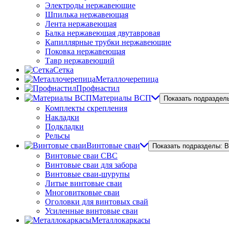
Электроды нержавеющие
Шпилька нержавеющая
Лента нержавеющая
Балка нержавеющая двутавровая
Капиллярные трубки нержавеющие
Поковка нержавеющая
Тавр нержавеющий
Сетка
Металлочерепица
Профнастил
Материалы ВСП
Показать подраздел
Комплекты скрепления
Накладки
Подкладки
Рельсы
Винтовые сваи
Показать подразделы: 
Винтовые сваи СВС
Винтовые сваи для забора
Винтовые сваи-шурупы
Литые винтовые сваи
Многовитковые сваи
Оголовки для винтовых свай
Усиленные винтовые сваи
Металлокаркасы