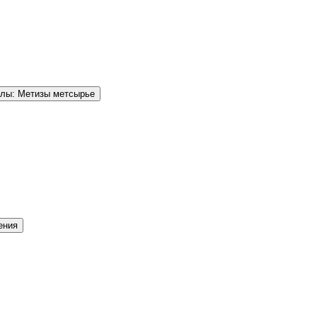
елы: Метизы метсырье
ения