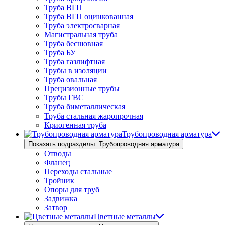
Труба ВГП
Труба ВГП оцинкованная
Труба электросварная
Магистральная труба
Труба бесшовная
Труба БУ
Труба газлифтная
Трубы в изоляции
Труба овальная
Прецизионные трубы
Трубы ГВС
Труба биметаллическая
Труба стальная жаропрочная
Криогенная труба
Трубопроводная арматура
Показать подразделы: Трубопроводная арматура
Отводы
Фланец
Переходы стальные
Тройник
Опоры для труб
Задвижка
Затвор
Цветные металлы