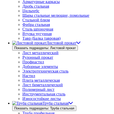
Арматурные каркасы
Дробь стальная
Цильпебс
Шары стальные мелющие, помольные
Стальной блюм
Фибра стальная
Сталь шпоночная
Втулка чугунная
Тавр (Балка тавровая)
Листовой прокат
Показать подразделы: Листовой прокат
Лист металлический
Рулонный прокат
Профнастил
Доборные элементы
Электротехническая сталь
Настил
Плита металлическая
Лист биметаллический
Полимерный лист
Инструментальная сталь
Износостойкие листы
Труба стальная
Показать подразделы: Труба стальная
Труба профильная