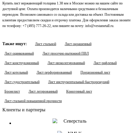
Купить лист нержавеющий толщина 1.38 мм в Москве можно на нашем сайте по
доступной цене. Оплата производится наличными средствами и безналичным
переводом. Возможен самовывоз со склада или доставка на объект. Постоянным
клиентам предоставляем скидки и отсрочку платежа. Для оформления заказа звоните
по телефону: +7 (495) 777-26-22, или пишите на почту: info@vestametall.ru.
Также ищут:
Лист стальной
Лист окрашенный
Лист оцинкованный
Лист просечно-вытяжной ПВЛ
Лист конструкционный
Лист низколегированный
Лист рифленый
Лист котельный
Лист перфорированный
Прецизионный лист
Лист судостроительный
Лист инструментальный быстрорежущий
Бронелист
Лист легированный
Криогенный лист
Лист стальной повышенной прочности
Клиенты и партнеры