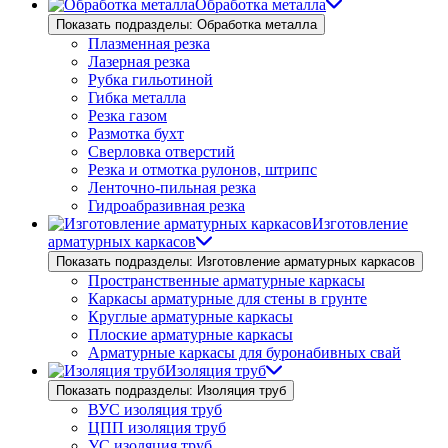
Обработка металла
Показать подразделы: Обработка металла
Плазменная резка
Лазерная резка
Рубка гильотиной
Гибка металла
Резка газом
Размотка бухт
Сверловка отверстий
Резка и отмотка рулонов, штрипс
Ленточно-пильная резка
Гидроабразивная резка
Изготовление
арматурных каркасов
Показать подразделы: Изготовление арматурных каркасов
Пространственные арматурные каркасы
Каркасы арматурные для стены в грунте
Круглые арматурные каркасы
Плоские арматурные каркасы
Арматурные каркасы для буронабивных свай
Изоляция труб
Показать подразделы: Изоляция труб
ВУС изоляция труб
ЦПП изоляция труб
УС изоляция труб