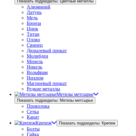
Показать подразделы: Цветные металлы
Алюминий
Латунь
Медь
Бронза
Цинк
Титан
Олово
Свинец
Дюралевый прокат
Молибден
Монель
Никель
Вольфрам
Нихром
Магниевый прокат
Редкие металлы
Метизы метсырье
Показать подразделы: Метизы метсырье
Проволока
Сетка
Канат
Крепеж
Показать подразделы: Крепеж
Болты
Гайка